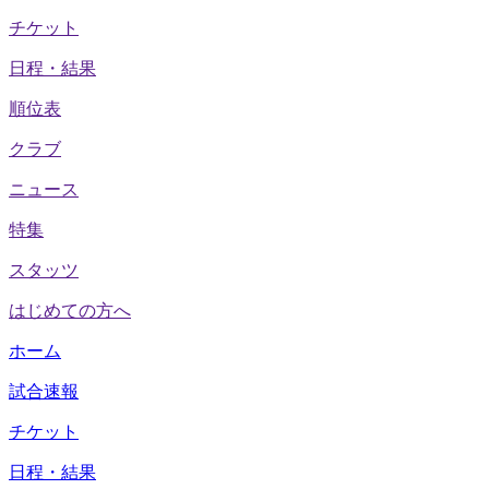
チケット
日程・結果
順位表
クラブ
ニュース
特集
スタッツ
はじめての方へ
ホーム
試合速報
チケット
日程・結果