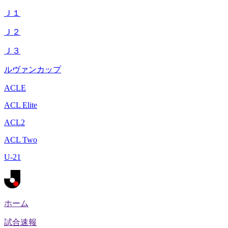
Ｊ１
Ｊ２
Ｊ３
ルヴァンカップ
ACLE
ACL Elite
ACL2
ACL Two
U-21
ホーム
試合速報