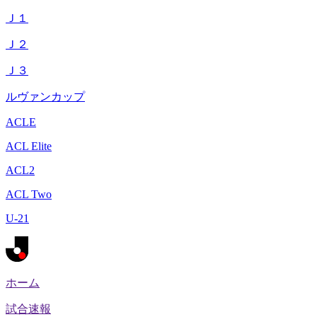
Ｊ１
Ｊ２
Ｊ３
ルヴァンカップ
ACLE
ACL Elite
ACL2
ACL Two
U-21
ホーム
試合速報