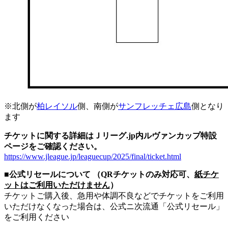
※北側が
柏レイソル
側、南側が
サンフレッチェ広島
側となり
ます
チケットに関する詳細はＪリーグ.jp内ルヴァンカップ特設
ページをご確認ください。
https://www.jleague.jp/leaguecup/2025/final/ticket.html
■公式リセールについて （QRチケットのみ対応可、
紙チケ
ットはご利用いただけません
）
チケットご購入後、急用や体調不良などでチケットをご利用
いただけなくなった場合は、公式ニ次流通「公式リセール」
をご利用ください