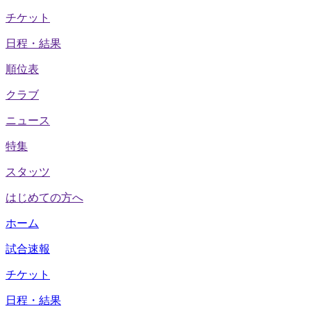
チケット
日程・結果
順位表
クラブ
ニュース
特集
スタッツ
はじめての方へ
ホーム
試合速報
チケット
日程・結果