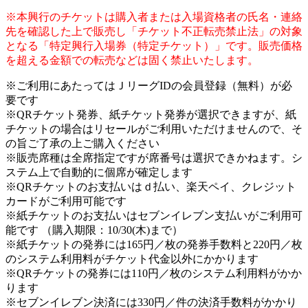
※本興行のチケットは購入者または入場資格者の氏名・連絡
先を確認した上で販売し「チケット不正転売禁止法」の対象
となる「特定興行入場券（特定チケット）」です。販売価格
を超える金額での転売などは固く禁止いたします。
※ご利用にあたってはＪリーグIDの会員登録（無料）が必
要です
※QRチケット発券、紙チケット発券が選択できますが、紙
チケットの場合はリセールがご利用いただけませんので、そ
の旨ご了承の上ご購入ください
※販売席種は全席指定ですが席番号は選択できかねます。シ
ステム上で自動的に個席が確定します
※QRチケットのお支払いはｄ払い、楽天ペイ、クレジット
カードがご利用可能です
※紙チケットのお支払いはセブンイレブン支払いがご利用可
能です （購入期限：10/30(木)まで）
※紙チケットの発券には165円／枚の発券手数料と220円／枚
のシステム利用料がチケット代金以外にかかります
※QRチケットの発券には110円／枚のシステム利用料がかか
ります
※セブンイレブン決済には330円／件の決済手数料がかかり