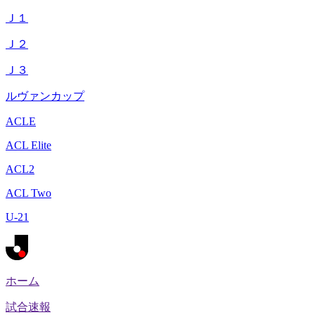
Ｊ１
Ｊ２
Ｊ３
ルヴァンカップ
ACLE
ACL Elite
ACL2
ACL Two
U-21
ホーム
試合速報