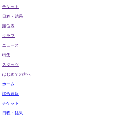
チケット
日程・結果
順位表
クラブ
ニュース
特集
スタッツ
はじめての方へ
ホーム
試合速報
チケット
日程・結果