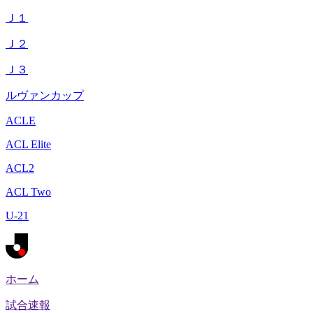
Ｊ１
Ｊ２
Ｊ３
ルヴァンカップ
ACLE
ACL Elite
ACL2
ACL Two
U-21
ホーム
試合速報