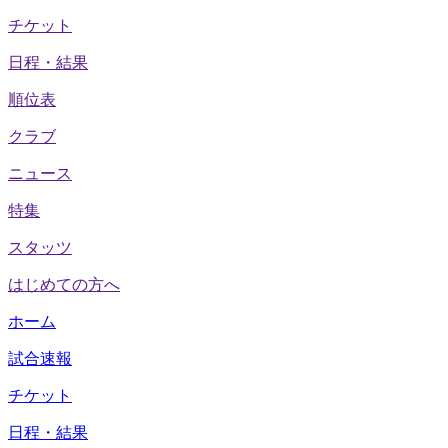
チケット
日程・結果
順位表
クラブ
ニュース
特集
スタッツ
はじめての方へ
ホーム
試合速報
チケット
日程・結果