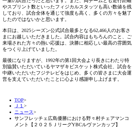
一重の試合だったと思います。また、両チームとも走行距離
やスプリント数といったフィジカルスタッツも高い数値を残
しており、試合全体を通じて強度も高く、多くの方々を魅了
したのではないかと思います。
本日は、2025シーズン公式試合最多となる62,466人のお客さ
まにお越しいただきました。試合内容はもちろんのこと、ご
来場された方々の熱い応援は、決勝に相応しい最高の雰囲気
をつくり上げていました。
最後になりますが、1992年の第1回大会より長きにわたり特
別協賛いただいているヤマザキビスケット株式会社、試合を
中継いただいたフジテレビをはじめ、多くの皆さまに大会運
営を支えていただいたことに心より感謝申し上げます。
TOP
>
Ｊ１
>
ニュース
>
サンフレッチェ広島優勝における野々村チェアマンコ
メント【２０２５ＪリーグYBCルヴァンカップ】