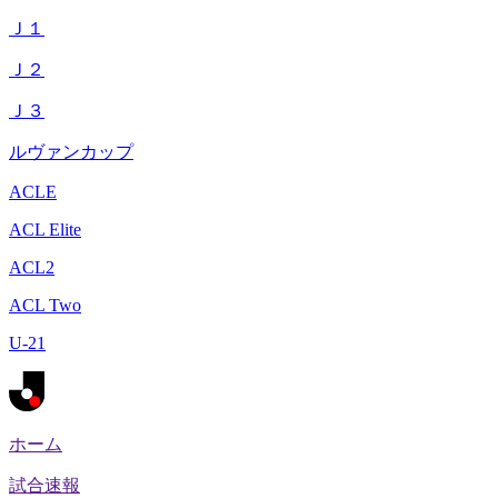
Ｊ１
Ｊ２
Ｊ３
ルヴァンカップ
ACLE
ACL Elite
ACL2
ACL Two
U-21
ホーム
試合速報