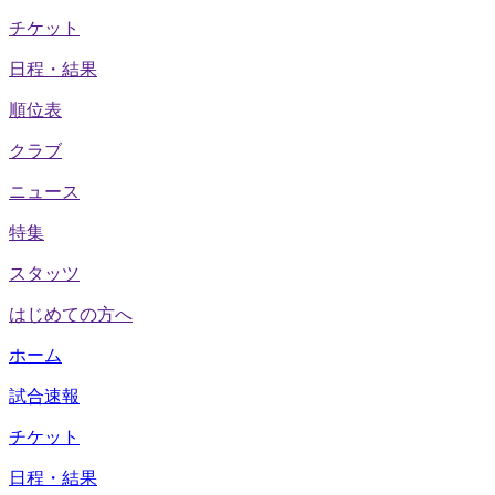
チケット
日程・結果
順位表
クラブ
ニュース
特集
スタッツ
はじめての方へ
ホーム
試合速報
チケット
日程・結果