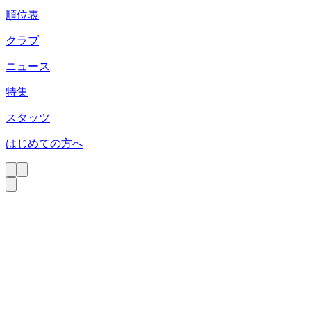
順位表
クラブ
ニュース
特集
スタッツ
はじめての方へ