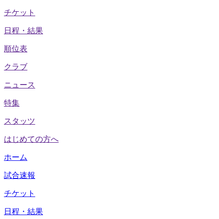
チケット
日程・結果
順位表
クラブ
ニュース
特集
スタッツ
はじめての方へ
ホーム
試合速報
チケット
日程・結果