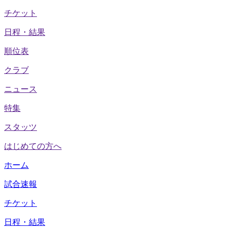
チケット
日程・結果
順位表
クラブ
ニュース
特集
スタッツ
はじめての方へ
ホーム
試合速報
チケット
日程・結果