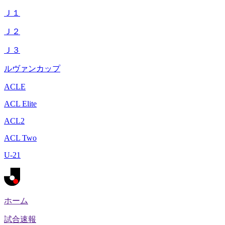
Ｊ１
Ｊ２
Ｊ３
ルヴァンカップ
ACLE
ACL Elite
ACL2
ACL Two
U-21
ホーム
試合速報