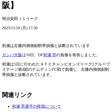
阪】
明治安田Ｊ１リーグ
2025/11/10 (月) 17:30
初瀬は左膝内側側副靭帯損傷と診断されています
ガンバ大阪
は10日、DF
初瀬 亮
の負傷を発表しました。
初瀬は5日に行われたＡＦＣチャンピオンズリーグ2グループ
ステージ第4節のナムディンFC戦で負傷し、左膝内側側副靭
帯損傷と診断されています。
関連リンク
初瀬 亮選手の怪我について