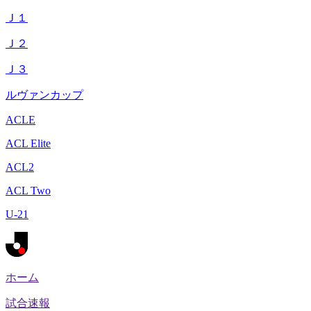
Ｊ１
Ｊ２
Ｊ３
ルヴァンカップ
ACLE
ACL Elite
ACL2
ACL Two
U-21
ホーム
試合速報