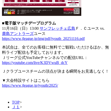
■電子版マッチデープログラム
11月16日（日）13:00
サンフレッチェ広島
Ｆ．Ｃユース vs.
鹿島アントラーズ
ユース
https://www.jleague.jp/img/pdf/jyouth_20251116.pdf
本試合は、全てのお客様に無料でご観戦いただけるほか、無
料ライブ配信も予定しております。
Ｊリーグ公式YouTubeチャンネルでの配信URL：
https://youtube.com/live/K3DVwuB_dcY
Ｊクラブユースチームの頂点が決まる瞬間をお⾒逃しなく！
▼大会特設サイトはこちら
https://www.jleague.jp/jyouth/2025/
TOP
>
Ｊ１
>