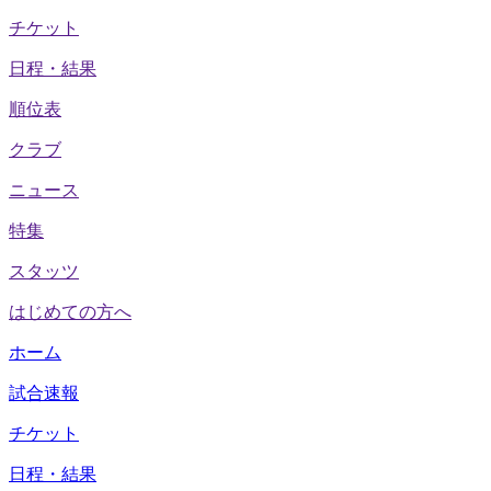
チケット
日程・結果
順位表
クラブ
ニュース
特集
スタッツ
はじめての方へ
ホーム
試合速報
チケット
日程・結果