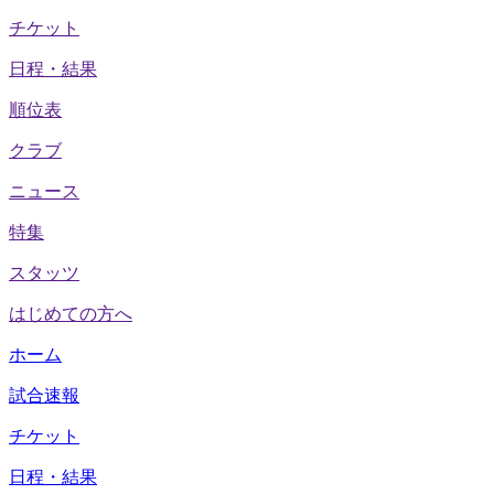
チケット
日程・結果
順位表
クラブ
ニュース
特集
スタッツ
はじめての方へ
ホーム
試合速報
チケット
日程・結果