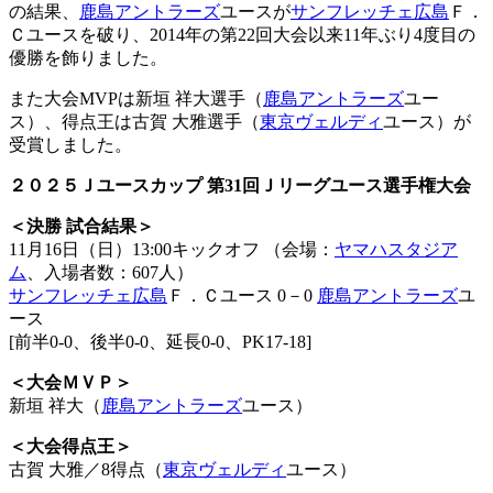
の結果、
鹿島アントラーズ
ユースが
サンフレッチェ広島
Ｆ．
Ｃユースを破り、2014年の第22回大会以来11年ぶり4度目の
優勝を飾りました。
また大会MVPは新垣 祥大選手（
鹿島アントラーズ
ユー
ス）、得点王は古賀 大雅選手（
東京ヴェルディ
ユース）が
受賞しました。
２０２５Ｊユースカップ 第31回Ｊリーグユース選手権大会
＜決勝 試合結果＞
11月16日（日）13:00キックオフ （会場：
ヤマハスタジア
ム
、入場者数：607人）
サンフレッチェ広島
Ｆ．Ｃユース 0－0
鹿島アントラーズ
ユ
ース
[前半0-0、後半0-0、延長0-0、PK17-18]
＜大会ＭＶＰ＞
新垣 祥大（
鹿島アントラーズ
ユース）
＜大会得点王＞
古賀 大雅／8得点（
東京ヴェルディ
ユース）