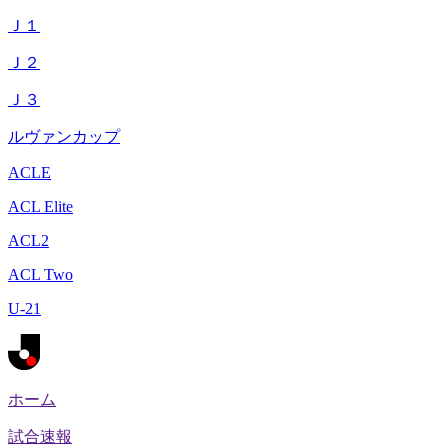
Ｊ１
Ｊ２
Ｊ３
ルヴァンカップ
ACLE
ACL Elite
ACL2
ACL Two
U-21
ホーム
試合速報