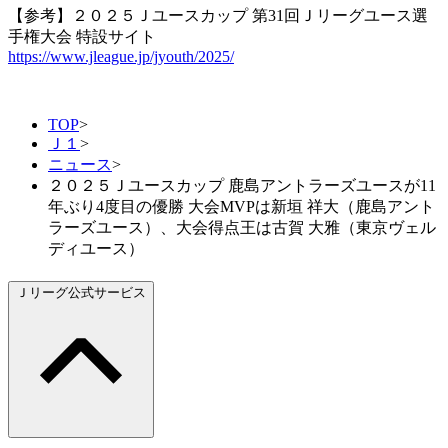
【参考】２０２５Ｊユースカップ 第31回Ｊリーグユース選
手権大会 特設サイト
https://www.jleague.jp/jyouth/2025/
TOP
>
Ｊ１
>
ニュース
>
２０２５Ｊユースカップ 鹿島アントラーズユースが11
年ぶり4度目の優勝 大会MVPは新垣 祥大（鹿島アント
ラーズユース）、大会得点王は古賀 大雅（東京ヴェル
ディユース）
Ｊリーグ公式サービス