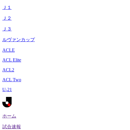
Ｊ１
Ｊ２
Ｊ３
ルヴァンカップ
ACLE
ACL Elite
ACL2
ACL Two
U-21
ホーム
試合速報