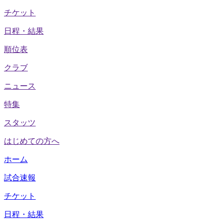
チケット
日程・結果
順位表
クラブ
ニュース
特集
スタッツ
はじめての方へ
ホーム
試合速報
チケット
日程・結果