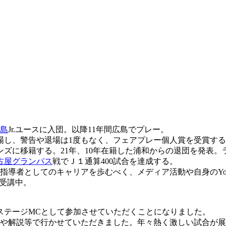
島
Jr.ユースに入団。以降11年間広島でプレー。
場し、警告や退場は1度もなく、フェアプレー個人賞を受賞する。
ンズに移籍する。21年、10年在籍した浦和からの退団を発表
古屋グランパス
戦でＪ１通算400試合を達成する。
指導者としてのキャリアを歩むべく、メディア活動や自身のYou
し受講中。
ステージMCとして参加させていただくことになりました。
材や解説等で行かせていただきました。年々熱く激しい試合が