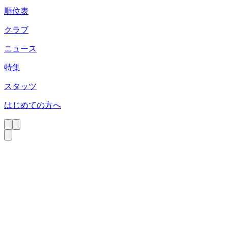
順位表
クラブ
ニュース
特集
スタッツ
はじめての方へ