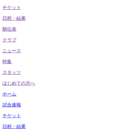
チケット
日程・結果
順位表
クラブ
ニュース
特集
スタッツ
はじめての方へ
ホーム
試合速報
チケット
日程・結果