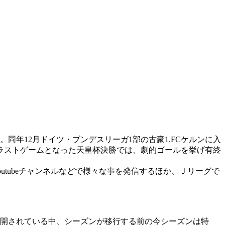
同年12月ドイツ・ブンデスリーガ1部の古豪1.FCケルンに入
。ラストゲームとなった天皇杯決勝では、劇的ゴールを挙げ有終
tubeチャンネルなどで様々な事を発信するほか、Ｊリーグで
展開されている中、シーズンが移行する前の今シーズンは特