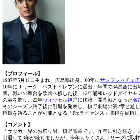
【プロフィール】
1987年5月11日生まれ、広島県出身。00年に
サンフレッチェ広
10年にＪリーグ・ベストイレブンに選出。年間で34試合に出
団。戦いの舞台を欧州へ移した後、12年浦和レッドダイヤモ
の美を飾り、22年
ヴィッセル神戸
に移籍。開幕戦となった
名
そのシーズン終了後に引退を発表し、槙野劇場の第2章と題し
指揮を執ることが可能となる「Proライセンス」取得を目指
【コメント】
「サッカー界のお祭り男、槙野智章です。昨年に引き続き、
引退して3年が経ちましたが、今年もたくさんＪリーグに取