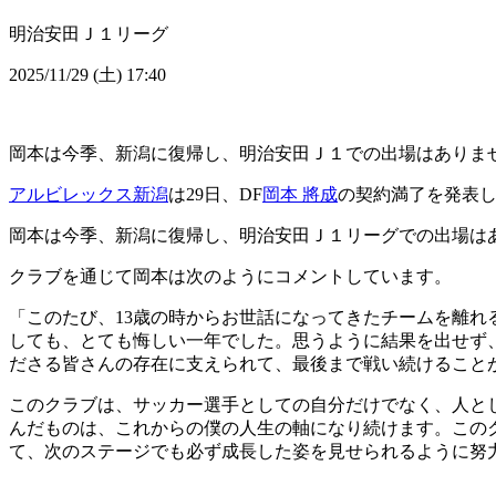
明治安田Ｊ１リーグ
2025/11/29 (土) 17:40
岡本は今季、新潟に復帰し、明治安田Ｊ１での出場はありま
アルビレックス新潟
は29日、DF
岡本 將成
の契約満了を発表
岡本は今季、新潟に復帰し、明治安田Ｊ１リーグでの出場は
クラブを通じて岡本は次のようにコメントしています。
「このたび、13歳の時からお世話になってきたチームを離れ
しても、とても悔しい一年でした。思うように結果を出せず
ださる皆さんの存在に支えられて、最後まで戦い続けること
このクラブは、サッカー選手としての自分だけでなく、人と
んだものは、これからの僕の人生の軸になり続けます。この
て、次のステージでも必ず成長した姿を見せられるように努