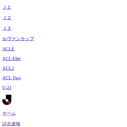
Ｊ１
Ｊ２
Ｊ３
ルヴァンカップ
ACLE
ACL Elite
ACL2
ACL Two
U-21
ホーム
試合速報