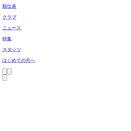
順位表
クラブ
ニュース
特集
スタッツ
はじめての方へ