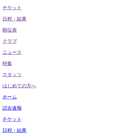
チケット
日程・結果
順位表
クラブ
ニュース
特集
スタッツ
はじめての方へ
ホーム
試合速報
チケット
日程・結果