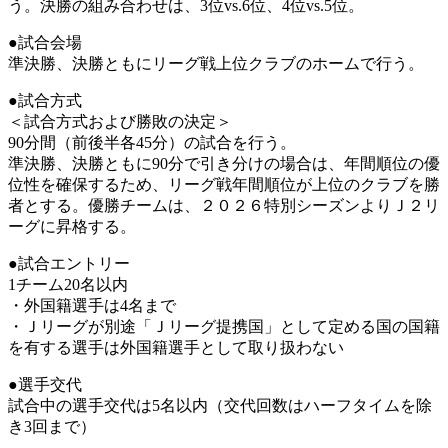
う。決勝の組み合わせは、3位vs.6位、4位vs.5位。
●試合会場
準決勝、決勝ともにリーグ戦上位クラブのホームで行う。
●試合方式
＜試合方式および勝敗の決定＞
90分間（前後半各45分）の試合を行う。
準決勝、決勝ともに90分で引き分けの場合は、年間順位の優
位性を確保するため、リーグ戦年間順位が上位のクラブを勝
者とする。優勝チームは、２０２６特別シーズンよりＪ２リ
ーグに昇格する。
●試合エントリー
1チーム20名以内
・外国籍選手は4名まで
・Ｊリーグが別途「Ｊリーグ提携国」として定める国の国籍
を有する選手は外国籍選手として取り扱わない
●選手交代
試合中の選手交代は5名以内（交代回数はハーフタイムを除
き3回まで）