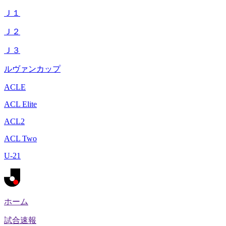
Ｊ１
Ｊ２
Ｊ３
ルヴァンカップ
ACLE
ACL Elite
ACL2
ACL Two
U-21
ホーム
試合速報