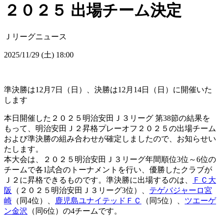
２０２５ 出場チーム決定
Ｊリーグニュース
2025/11/29 (土) 18:00
準決勝は12月7日（日）、決勝は12月14日（日）に開催いた
します
本日開催した２０２５明治安田Ｊ３リーグ 第38節の結果を
もって、明治安田Ｊ２昇格プレーオフ２０２５の出場チーム
および準決勝の組み合わせが確定しましたので、お知らせい
たします。
本大会は、２０２５明治安田Ｊ３リーグ年間順位3位～6位の
チームで各1試合のトーナメントを行い、優勝したクラブが
Ｊ２に昇格できるものです。準決勝に出場するのは、
ＦＣ大
阪
（２０２５明治安田Ｊ３リーグ3位）、
テゲバジャーロ宮
崎
（同4位）、
鹿児島ユナイテッドＦＣ
（同5位）、
ツエーゲ
ン金沢
（同6位）の4チームです。