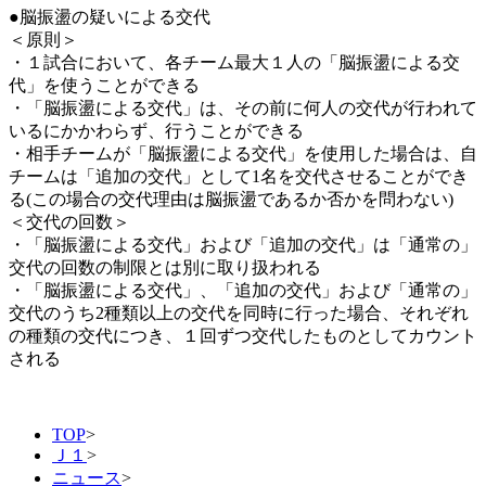
●脳振盪の疑いによる交代
＜原則＞
・１試合において、各チーム最大１人の「脳振盪による交
代」を使うことができる
・「脳振盪による交代」は、その前に何人の交代が行われて
いるにかかわらず、行うことができる
・相手チームが「脳振盪による交代」を使用した場合は、自
チームは「追加の交代」として1名を交代させることができ
る(この場合の交代理由は脳振盪であるか否かを問わない)
＜交代の回数＞
・「脳振盪による交代」および「追加の交代」は「通常の」
交代の回数の制限とは別に取り扱われる
・「脳振盪による交代」、「追加の交代」および「通常の」
交代のうち2種類以上の交代を同時に行った場合、それぞれ
の種類の交代につき、１回ずつ交代したものとしてカウント
される
TOP
>
Ｊ１
>
ニュース
>