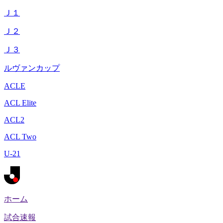
Ｊ１
Ｊ２
Ｊ３
ルヴァンカップ
ACLE
ACL Elite
ACL2
ACL Two
U-21
ホーム
試合速報