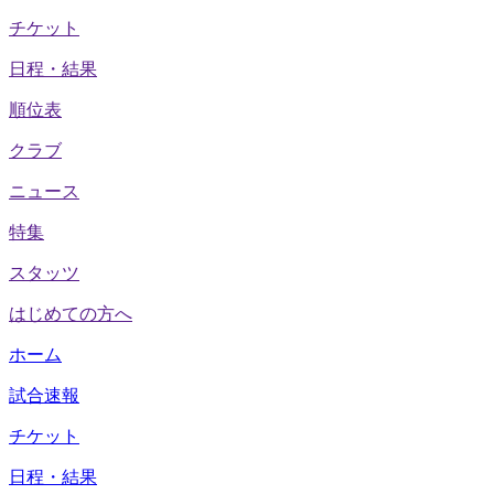
チケット
日程・結果
順位表
クラブ
ニュース
特集
スタッツ
はじめての方へ
ホーム
試合速報
チケット
日程・結果