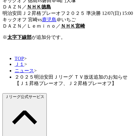
キックオフ 徳島vs磐田＠鳴門大塚
ＤＡＺＮ／
ＮＨＫ徳島
明治安田Ｊ２昇格プレーオフ２０２５ 準決勝 12/07(日) 15:00
キックオフ 宮崎vs
鹿児島
＠いちご
ＤＡＺＮ／Ｌｅｍｉｎｏ／
ＮＨＫ宮崎
※
太字下線部
が追加分です。
TOP
>
Ｊ１
>
ニュース
>
２０２５明治安田Ｊリーグ ＴＶ放送追加のお知らせ
【Ｊ１昇格プレーオフ、Ｊ２昇格プレーオフ】
Ｊリーグ公式サービス