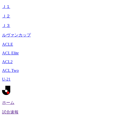
Ｊ１
Ｊ２
Ｊ３
ルヴァンカップ
ACLE
ACL Elite
ACL2
ACL Two
U-21
ホーム
試合速報