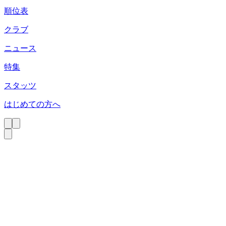
順位表
クラブ
ニュース
特集
スタッツ
はじめての方へ