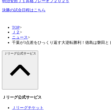
明治安田Ｊ１昇格プレーオフ２０２５
決勝の試合日程はこちら
TOP
>
Ｊ２
>
ニュース
>
千葉が3点差をひっくり返す大逆転勝利！徳島は磐田と
Ｊリーグ公式サービス
Ｊリーグ公式サービス
Ｊリーグチケット