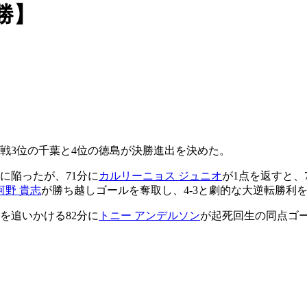
勝】
戦3位の千葉と4位の徳島が決勝進出を決めた。
に陥ったが、71分に
カルリーニョス ジュニオ
が1点を返すと、
河野 貴志
が勝ち越しゴールを奪取し、4-3と劇的な大逆転勝利
を追いかける82分に
トニー アンデルソン
が起死回生の同点ゴー