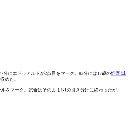
77分にエドゥアルドが2点目をマーク。83分には17歳の
姫野 誠
を収めた。
ルをマーク。試合はそのまま1-1の引き分けに終わったが、