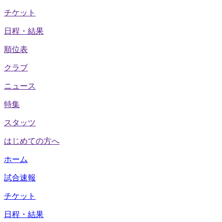
チケット
日程・結果
順位表
クラブ
ニュース
特集
スタッツ
はじめての方へ
ホーム
試合速報
チケット
日程・結果