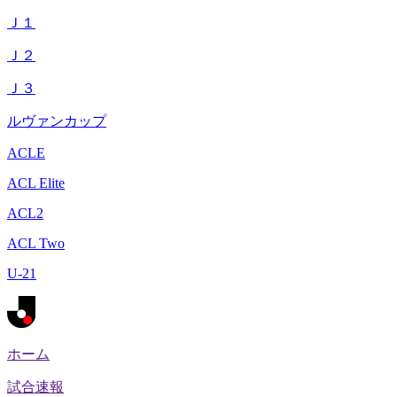
Ｊ１
Ｊ２
Ｊ３
ルヴァンカップ
ACLE
ACL Elite
ACL2
ACL Two
U-21
ホーム
試合速報