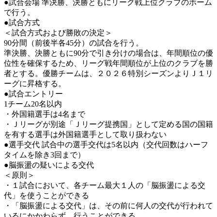
●試合会場 準決勝、決勝ともにリーグ戦上位クラブのホーム
で行う。
●試合方式
＜試合方式および勝敗の決定＞
90分間（前後半各45分）の試合を行う。
準決勝、決勝ともに90分で引き分けの場合は、年間順位の優
位性を確保するため、リーグ戦年間順位が上位のクラブを勝
者とする。優勝チームは、２０２６特別シーズンよりＪ１リ
ーグに昇格する。
●試合エントリー
1チーム20名以内
・外国籍選手は4名まで
・Ｊリーグが別途「Ｊリーグ提携国」として定める国の国籍
を有する選手は外国籍選手として取り扱わない
●選手交代 試合中の選手交代は5名以内（交代回数はハーフ
タイムを除き3回まで）
●脳振盪の疑いによる交代
＜原則＞
・１試合において、各チーム最大１人の「脳振盪による交
代」を使うことができる
・「脳振盪による交代」は、その前に何人の交代が行われて
いるにかかわらず、行うことができる