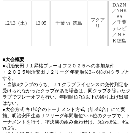
DAZN
／NHK
BS
フクア
／千葉
12/13（土）
13:05
千葉
vs. 徳島
リ
テレビ
／ＮＨ
Ｋ徳島
■大会概要
●明治安田Ｊ１昇格プレーオフ２０２５への参加条件
・２０２５明治安田Ｊ２リーグ 年間順位3～6位の4クラブと
する。
・当該4クラブのうち、Ｊ１クラブライセンスの交付判定を
受けられなかったクラブがある場合は、同クラブを除いたク
ラブでプレーオフを行い、年間順位7位以下の繰り上げ出場
はない。
●大会方式 各1試合のトーナメント方式（計3試合）にて実
施。明治安田生命Ｊ２リーグ年間順位3～6位のクラブで、ト
ーナメントを行う。準決勝の組み合わせは、3位vs.6位、4位
vs.5位。