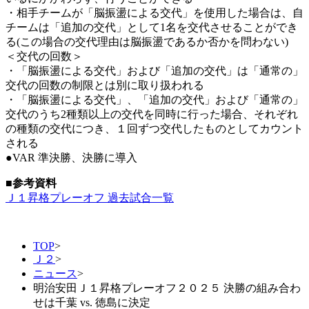
・相手チームが「脳振盪による交代」を使用した場合は、自
チームは「追加の交代」として1名を交代させることができ
る(この場合の交代理由は脳振盪であるか否かを問わない)
＜交代の回数＞
・「脳振盪による交代」および「追加の交代」は「通常の」
交代の回数の制限とは別に取り扱われる
・「脳振盪による交代」、「追加の交代」および「通常の」
交代のうち2種類以上の交代を同時に行った場合、それぞれ
の種類の交代につき、１回ずつ交代したものとしてカウント
される
●VAR 準決勝、決勝に導入
■参考資料
Ｊ１昇格プレーオフ 過去試合一覧
TOP
>
Ｊ２
>
ニュース
>
明治安田Ｊ１昇格プレーオフ２０２５ 決勝の組み合わ
せは千葉 vs. 徳島に決定