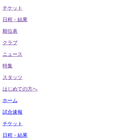
チケット
日程・結果
順位表
クラブ
ニュース
特集
スタッツ
はじめての方へ
ホーム
試合速報
チケット
日程・結果