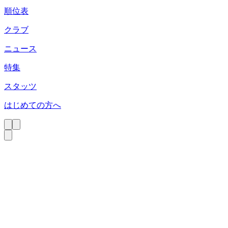
順位表
クラブ
ニュース
特集
スタッツ
はじめての方へ