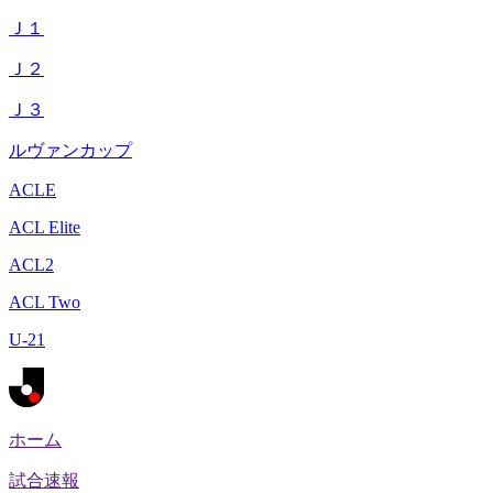
Ｊ１
Ｊ２
Ｊ３
ルヴァンカップ
ACLE
ACL Elite
ACL2
ACL Two
U-21
ホーム
試合速報