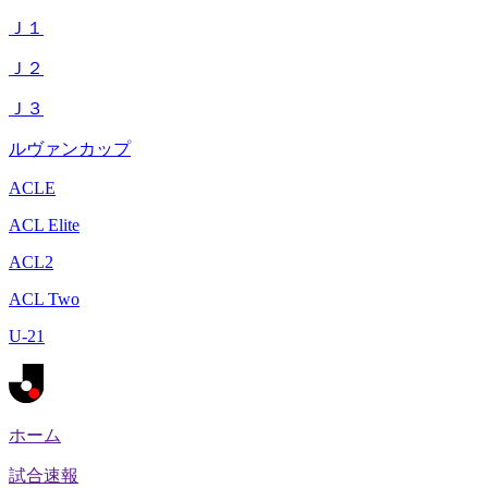
Ｊ１
Ｊ２
Ｊ３
ルヴァンカップ
ACLE
ACL Elite
ACL2
ACL Two
U-21
ホーム
試合速報