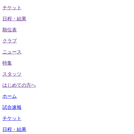
チケット
日程・結果
順位表
クラブ
ニュース
特集
スタッツ
はじめての方へ
ホーム
試合速報
チケット
日程・結果