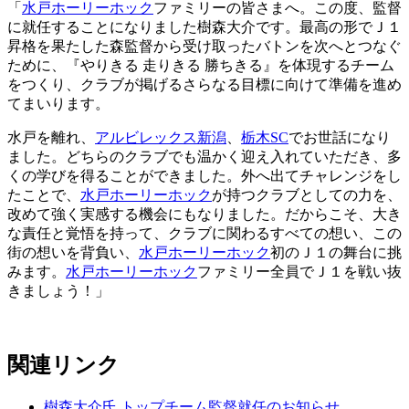
「
水戸ホーリーホック
ファミリーの皆さまへ。この度、監督
に就任することになりました樹森大介です。最高の形でＪ１
昇格を果たした森監督から受け取ったバトンを次へとつなぐ
ために、『やりきる 走りきる 勝ちきる』を体現するチーム
をつくり、クラブが掲げるさらなる目標に向けて準備を進め
てまいります。
水戸を離れ、
アルビレックス新潟
、
栃木SC
でお世話になり
ました。どちらのクラブでも温かく迎え入れていただき、多
くの学びを得ることができました。外へ出てチャレンジをし
たことで、
水戸ホーリーホック
が持つクラブとしての力を、
改めて強く実感する機会にもなりました。だからこそ、大き
な責任と覚悟を持って、クラブに関わるすべての想い、この
街の想いを背負い、
水戸ホーリーホック
初のＪ１の舞台に挑
みます。
水戸ホーリーホック
ファミリー全員でＪ１を戦い抜
きましょう！」
関連リンク
樹森大介氏 トップチーム監督就任のお知らせ