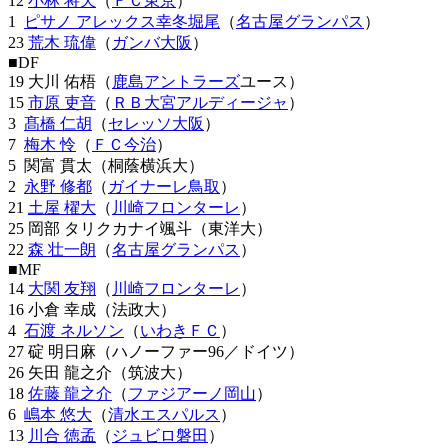
12
小林 将天
（
ＦＣ東京
）
1
ピサノ アレックス幸冬堀尾
（
名古屋グランパス
）
23
荒木 琉偉
（
ガンバ大阪
）
■DF
19 大川 佑梧（
鹿島アントラーズ
ユース）
15
市原 吏音
（
ＲＢ大宮アルディージャ
）
3
髙橋 仁胡
（
セレッソ大阪
）
7
梅木 怜
（
ＦＣ今治
）
5 関富 貫太（桐蔭横浜大）
2
永野 修都
（
ガイナーレ鳥取
）
21
土屋 櫂大
（
川崎フロンターレ
）
25 岡部 タリクカナイ颯斗（東洋大）
22
森 壮一朗
（
名古屋グランパス
）
■MF
14
大関 友翔
（
川崎フロンターレ
）
16 小倉 幸成（法政大）
4
石渡 ネルソン
（
いわきＦＣ
）
27 碇 明日麻（ハノーファー96／ドイツ）
26 矢田 龍之介（筑波大）
18
佐藤 龍之介
（
ファジアーノ岡山
）
6
嶋本 悠大
（
清水エスパルス
）
13
川合 徳孟
（
ジュビロ磐田
）