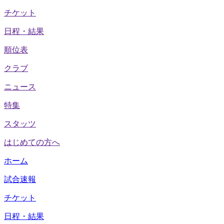
チケット
日程・結果
順位表
クラブ
ニュース
特集
スタッツ
はじめての方へ
ホーム
試合速報
チケット
日程・結果