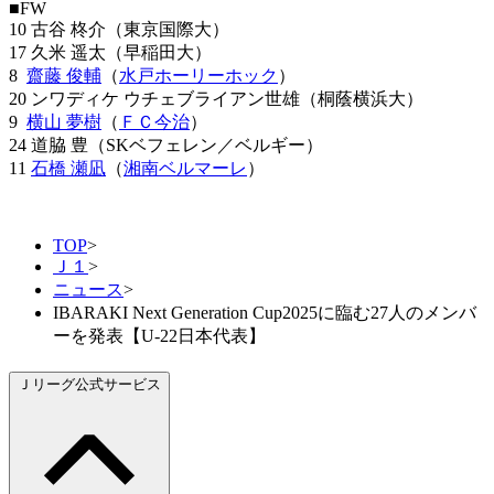
■FW
10 古谷 柊介（東京国際大）
17 久米 遥太（早稲田大）
8
齋藤 俊輔
（
水戸ホーリーホック
）
20 ンワディケ ウチェブライアン世雄（桐蔭横浜大）
9
横山 夢樹
（
ＦＣ今治
）
24 道脇 豊（SKベフェレン／ベルギー）
11
石橋 瀬凪
（
湘南ベルマーレ
）
TOP
>
Ｊ１
>
ニュース
>
IBARAKI Next Generation Cup2025に臨む27人のメンバ
ーを発表【U-22日本代表】
Ｊリーグ公式サービス