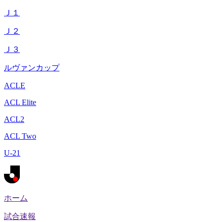
Ｊ１
Ｊ２
Ｊ３
ルヴァンカップ
ACLE
ACL Elite
ACL2
ACL Two
U-21
ホーム
試合速報