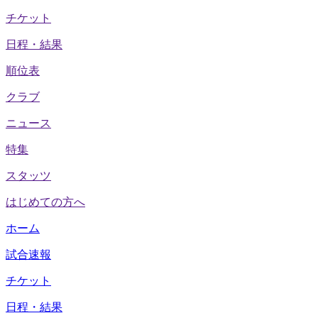
チケット
日程・結果
順位表
クラブ
ニュース
特集
スタッツ
はじめての方へ
ホーム
試合速報
チケット
日程・結果