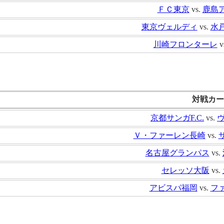
ＦＣ東京
vs.
鹿島
東京ヴェルディ
vs.
水
川崎フロンターレ
v
対戦カー
京都サンガF.C.
vs.
Ｖ・ファーレン長崎
vs.
名古屋グランパス
vs.
セレッソ大阪
vs.
アビスパ福岡
vs.
フ