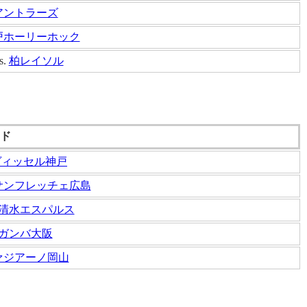
アントラーズ
戸ホーリーホック
s.
柏レイソル
ド
ヴィッセル神戸
サンフレッチェ広島
清水エスパルス
ガンバ大阪
ァジアーノ岡山