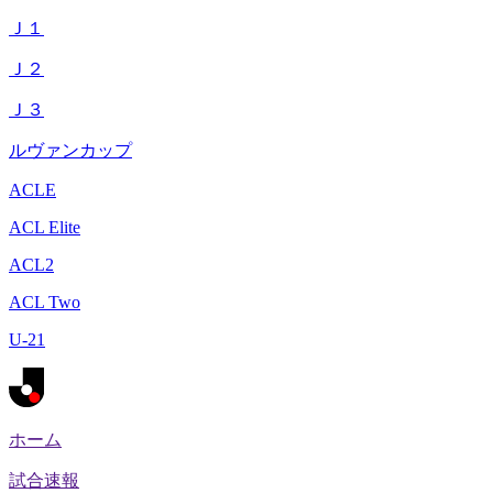
Ｊ１
Ｊ２
Ｊ３
ルヴァンカップ
ACLE
ACL Elite
ACL2
ACL Two
U-21
ホーム
試合速報