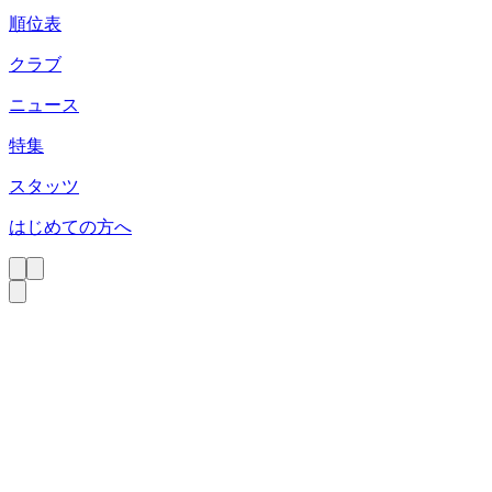
順位表
クラブ
ニュース
特集
スタッツ
はじめての方へ