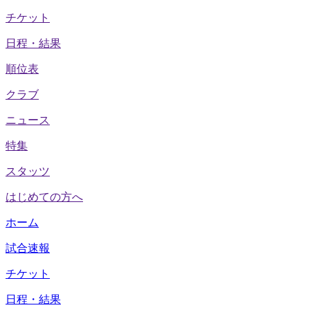
チケット
日程・結果
順位表
クラブ
ニュース
特集
スタッツ
はじめての方へ
ホーム
試合速報
チケット
日程・結果