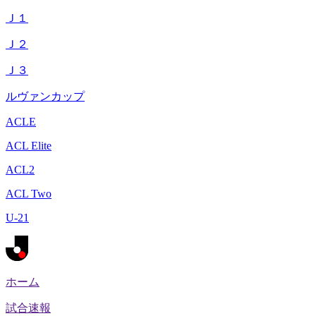
Ｊ１
Ｊ２
Ｊ３
ルヴァンカップ
ACLE
ACL Elite
ACL2
ACL Two
U-21
ホーム
試合速報