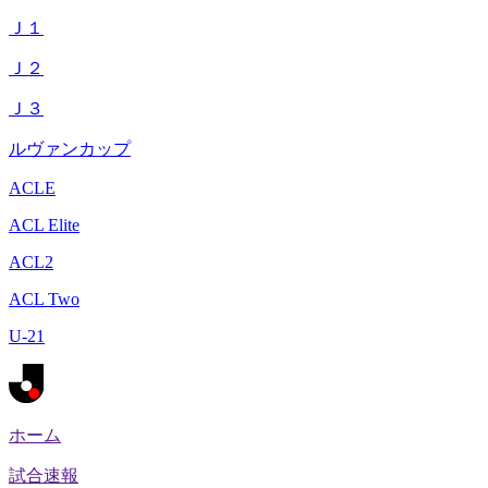
Ｊ１
Ｊ２
Ｊ３
ルヴァンカップ
ACLE
ACL Elite
ACL2
ACL Two
U-21
ホーム
試合速報