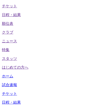
チケット
日程・結果
順位表
クラブ
ニュース
特集
スタッツ
はじめての方へ
ホーム
試合速報
チケット
日程・結果