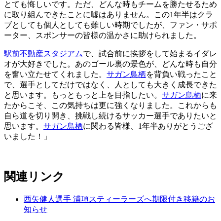
とても悔しいです。ただ、どんな時もチームを勝たせるため
に取り組んできたことに嘘はありません。この1年半はクラ
ブとしても個人としても難しい時期でしたが、ファン・サポ
ーター、スポンサーの皆様の温かさに助けられました。
駅前不動産スタジアム
で、試合前に挨拶をして始まるイダレ
オが大好きでした。あのゴール裏の景色が、どんな時も自分
を奮い立たせてくれました。
サガン鳥栖
を背負い戦ったこと
で、選手としてだけではなく、人としても大きく成長できた
と思います。もっともっと上を目指したい。
サガン鳥栖
に来
たからこそ、この気持ちは更に強くなりました。これからも
自ら道を切り開き、挑戦し続けるサッカー選手でありたいと
思います。
サガン鳥栖
に関わる皆様、1年半ありがとうござ
いました！」
関連リンク
西矢健人選手 浦項スティーラーズへ期限付き移籍のお
知らせ