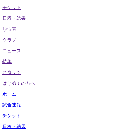
チケット
日程・結果
順位表
クラブ
ニュース
特集
スタッツ
はじめての方へ
ホーム
試合速報
チケット
日程・結果