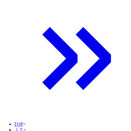
TOP
>
Ｊ２
>