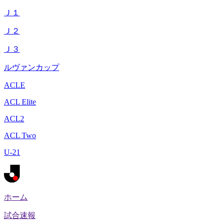
Ｊ１
Ｊ２
Ｊ３
ルヴァンカップ
ACLE
ACL Elite
ACL2
ACL Two
U-21
ホーム
試合速報