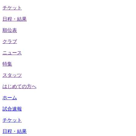
チケット
日程・結果
順位表
クラブ
ニュース
特集
スタッツ
はじめての方へ
ホーム
試合速報
チケット
日程・結果