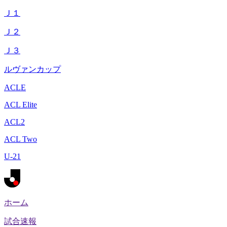
Ｊ１
Ｊ２
Ｊ３
ルヴァンカップ
ACLE
ACL Elite
ACL2
ACL Two
U-21
ホーム
試合速報