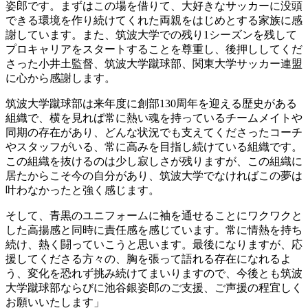
姿郎です。まずはこの場を借りて、大好きなサッカーに没頭
できる環境を作り続けてくれた両親をはじめとする家族に感
謝しています。また、筑波大学での残り1シーズンを残して
プロキャリアをスタートすることを尊重し、後押ししてくだ
さった小井土監督、筑波大学蹴球部、関東大学サッカー連盟
に心から感謝します。
筑波大学蹴球部は来年度に創部130周年を迎える歴史がある
組織で、横を見れば常に熱い魂を持っているチームメイトや
同期の存在があり、どんな状況でも支えてくださったコーチ
やスタッフがいる、常に高みを目指し続けている組織です。
この組織を抜けるのは少し寂しさが残りますが、この組織に
居たからこそ今の自分があり、筑波大学でなければこの夢は
叶わなかったと強く感じます。
そして、青黒のユニフォームに袖を通せることにワクワクと
した高揚感と同時に責任感を感じています。常に情熱を持ち
続け、熱く闘っていこうと思います。最後になりますが、応
援してくださる方々の、胸を張って語れる存在になれるよ
う、変化を恐れず挑み続けてまいりますので、今後とも筑波
大学蹴球部ならびに池谷銀姿郎のご支援、ご声援の程宜しく
お願いいたします」