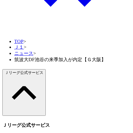
TOP
>
Ｊ１
>
ニュース
>
筑波大DF池谷の来季加入が内定【Ｇ大阪】
Ｊリーグ公式サービス
Ｊリーグ公式サービス