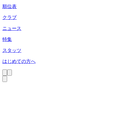
順位表
クラブ
ニュース
特集
スタッツ
はじめての方へ