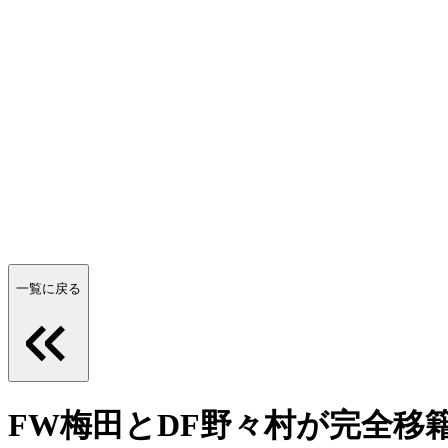
一覧に戻る
FW梅田とDF野々村が完全移