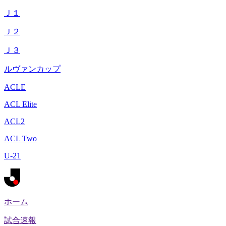
Ｊ１
Ｊ２
Ｊ３
ルヴァンカップ
ACLE
ACL Elite
ACL2
ACL Two
U-21
ホーム
試合速報