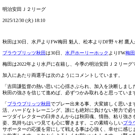
明治安田Ｊ２リーグ
2025/12/30 (火) 18:10
秋田は30日、水戸よりFW梅田 魁人、松本よりDF野々村 
ブラウブリッツ秋田
は30日、
水戸ホーリーホック
よりFW
梅田
梅田は2022年より水戸に在籍し、今季の明治安田Ｊ２リーグ
加入にあたり両選手は次のようにコメントしています。
「吉田謙監督の熱い思いに心揺さぶられ、加入を決断しまし
秋田の強さを信じて進めば、必ずつかみ取れると思っていま
「
ブラウブリッツ秋田
でプレー出来る事、大変嬉しく思いま
活、ハードなトレーニング、誰にも絶対に負けない努力で必
ーツダイレクターの臼井さんからは秋田魂、情熱、粘り強さ
姿、気持ちはいつ見ても心に響きます。この素晴らしい
ブラ
サポーターの応援を背にして戦える事は心強く、幸せに感じ