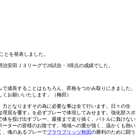
ことを発表しました。
明治安田Ｊ３リーグで28試合・3得点の成績でした。
ムで成長することはもちろん、昇格をつかみ取りにきました。
しくお願いいたします」（梅田）
、力となりますその為に必要な事は全て行います。日々の生
は理屈を覆す』を必ずプレーで体現してみせます。強化部スポ
で体を投げ出すプレー、最後まで走り抜く、バトルに負けない
ポーターの皆様のお陰です。地域への愛が強く、温かくも熱い
く、魂のあるプレーで
ブラウブリッツ秋田
の勝利のために闘う