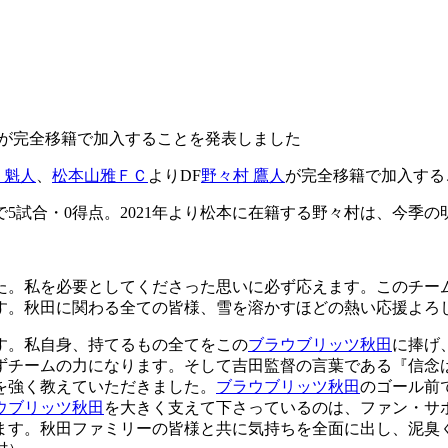
鷹人が完全移籍で加入することを発表しました
 魁人
、
松本山雅ＦＣ
よりDF
野々村 鷹人
が完全移籍で加入する
で5試合・0得点。2021年より松本に在籍する野々村は、今季の
た。私を必要としてくださった思いに必ず応えます。このチー
す。秋田に関わる全ての皆様、雪を溶かすほどの熱い応援よろ
す。私自身、持てるもの全てをこの
ブラウブリッツ秋田
に捧げ
ずチームの力になります。そして吉田監督の言葉である『信念
を強く教えていただきました。
ブラウブリッツ秋田
のゴール前
ウブリッツ秋田
を大きく支えて下さっているのは、ファン・サ
ます。秋田ファミリーの皆様と共に気持ちを全面に出し、泥臭