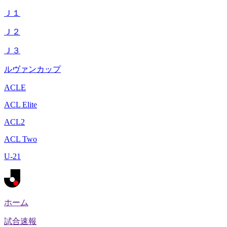
Ｊ１
Ｊ２
Ｊ３
ルヴァンカップ
ACLE
ACL Elite
ACL2
ACL Two
U-21
ホーム
試合速報