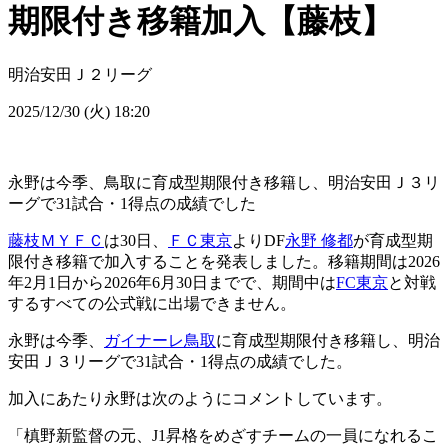
期限付き移籍加入【藤枝】
明治安田Ｊ２リーグ
2025/12/30 (火) 18:20
永野は今季、鳥取に育成型期限付き移籍し、明治安田Ｊ３リ
ーグで31試合・1得点の成績でした
藤枝ＭＹＦＣ
は30日、
ＦＣ東京
よりDF
永野 修都
が育成型期
限付き移籍で加入することを発表しました。移籍期間は2026
年2月1日から2026年6月30日までで、期間中は
FC東京
と対戦
するすべての公式戦に出場できません。
永野は今季、
ガイナーレ鳥取
に育成型期限付き移籍し、明治
安田Ｊ３リーグで31試合・1得点の成績でした。
加入にあたり永野は次のようにコメントしています。
「槙野新監督の元、J1昇格をめざすチームの一員になれるこ