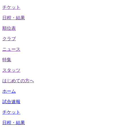
チケット
日程・結果
順位表
クラブ
ニュース
特集
スタッツ
はじめての方へ
ホーム
試合速報
チケット
日程・結果