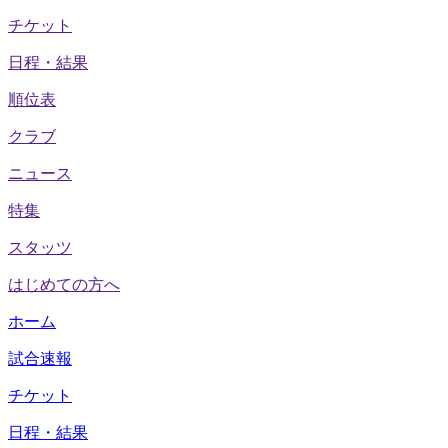
チケット
日程・結果
順位表
クラブ
ニュース
特集
スタッツ
はじめての方へ
ホーム
試合速報
チケット
日程・結果