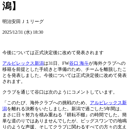
潟】
明治安田Ｊ１リーグ
2025/12/31 (水) 18:30
今後については正式決定後に改めて発表されます
アルビレックス新潟
は31日、FW
谷口 海斗
が海外クラブへの
移籍を前提とした手続きと準備のため、チームを離脱したこ
とを発表しました。今後については正式決定後に改めて発表
されます。
クラブを通じて谷口は次のようにコメントしています。
「このたび、海外クラブへの挑戦のため、
アルビレックス新
潟
を離れる決断をいたしました。新潟で過ごした5年間は、
まさに日々努力を積み重ねる『耕耘不輟』の時間でした。簡
単な道のりではありませんでしたが、ビッグスワンでの地鳴
りのような声援、そしてクラブに関わるすべての方々の支え