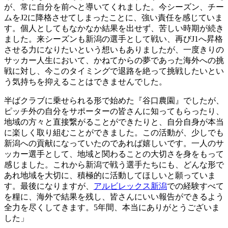
が、常に自分を前へと導いてくれました。今シーズン、チー
ムをJ2に降格させてしまったことに、強い責任を感じていま
す。個人としてもなかなか結果を出せず、苦しい時期が続き
ました。来シーズンも新潟の選手として戦い、再びJ1へ昇格
させる力になりたいという想いもありましたが、一度きりの
サッカー人生において、かねてからの夢であった海外への挑
戦に対し、今このタイミングで退路を絶って挑戦したいとい
う気持ちを抑えることはできませんでした。
半ばクラブに乗せられる形で始めた『谷口農園』でしたが、
ピッチ外の自分をサポーターの皆さんに知ってもらったり、
地域の方々と直接繋がることができたりと、自分自身が本当
に楽しく取り組むことができました。この活動が、少しでも
新潟への貢献になっていたのであれば嬉しいです。一人のサ
ッカー選手として、地域と関わることの大切さを身をもって
感じました。これから新潟で戦う選手たちにも、どんな形で
あれ地域を大切に、積極的に活動してほしいと願っていま
す。最後になりますが、
アルビレックス新潟
での経験すべて
を糧に、海外で結果を残し、皆さんにいい報告ができるよう
全力を尽くしてきます。5年間、本当にありがとうございま
した」