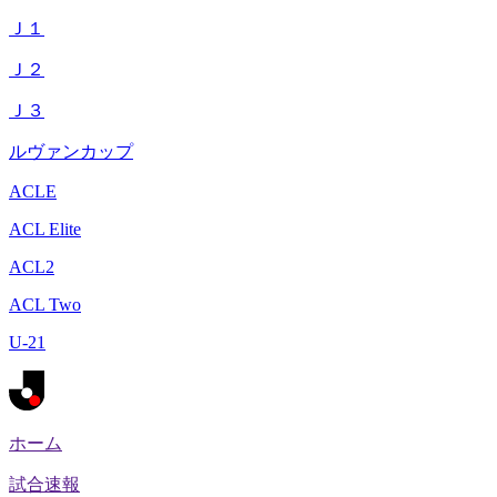
Ｊ１
Ｊ２
Ｊ３
ルヴァンカップ
ACLE
ACL Elite
ACL2
ACL Two
U-21
ホーム
試合速報