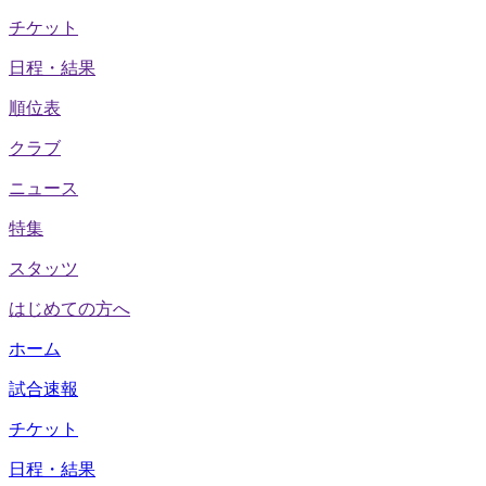
チケット
日程・結果
順位表
クラブ
ニュース
特集
スタッツ
はじめての方へ
ホーム
試合速報
チケット
日程・結果