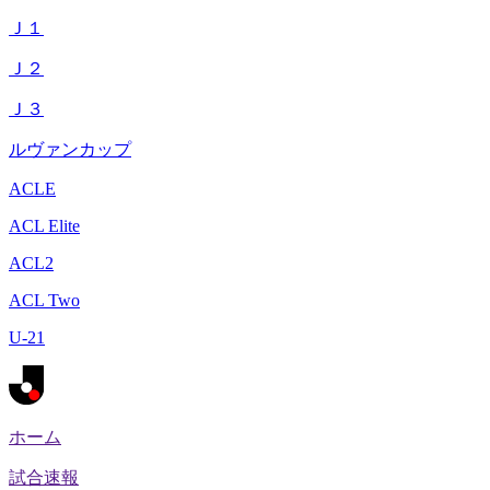
Ｊ１
Ｊ２
Ｊ３
ルヴァンカップ
ACLE
ACL Elite
ACL2
ACL Two
U-21
ホーム
試合速報