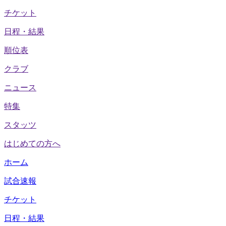
チケット
日程・結果
順位表
クラブ
ニュース
特集
スタッツ
はじめての方へ
ホーム
試合速報
チケット
日程・結果