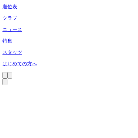
順位表
クラブ
ニュース
特集
スタッツ
はじめての方へ