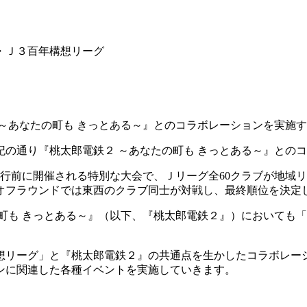
・Ｊ３百年構想リーグ
～あなたの町も きっとある～』とのコラボレーションを実施
の通り『桃太郎電鉄２ ～あなたの町も きっとある～』との
移行前に開催される特別な大会で、Ｊリーグ全60クラブが地域リ
オフラウンドでは東西のクラブ同士が対戦し、最終順位を決定
町も きっとある～』（以下、『桃太郎電鉄２』）においても
想リーグ」と『桃太郎電鉄２』の共通点を生かしたコラボレー
ンに関連した各種イベントを実施していきます。