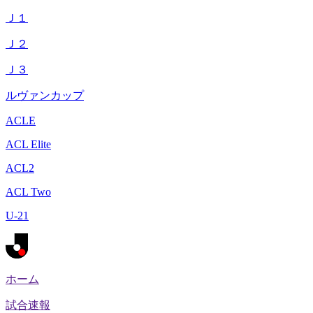
Ｊ１
Ｊ２
Ｊ３
ルヴァンカップ
ACLE
ACL Elite
ACL2
ACL Two
U-21
ホーム
試合速報