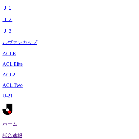
Ｊ１
Ｊ２
Ｊ３
ルヴァンカップ
ACLE
ACL Elite
ACL2
ACL Two
U-21
ホーム
試合速報