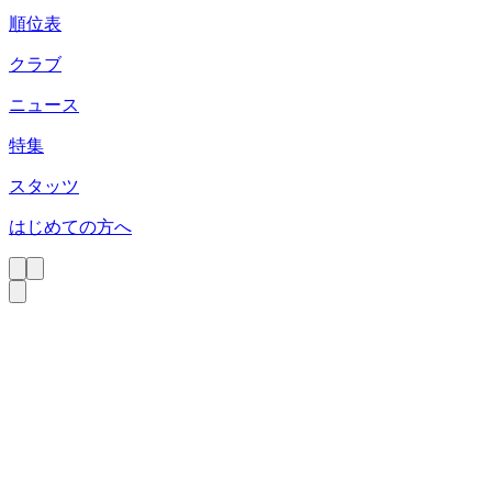
順位表
クラブ
ニュース
特集
スタッツ
はじめての方へ