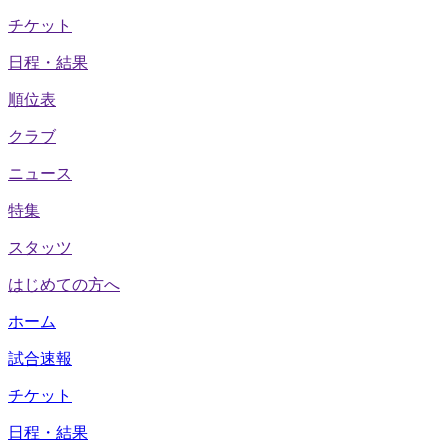
チケット
日程・結果
順位表
クラブ
ニュース
特集
スタッツ
はじめての方へ
ホーム
試合速報
チケット
日程・結果