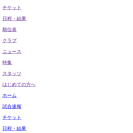
チケット
日程・結果
順位表
クラブ
ニュース
特集
スタッツ
はじめての方へ
ホーム
試合速報
チケット
日程・結果