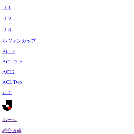
Ｊ１
Ｊ２
Ｊ３
ルヴァンカップ
ACLE
ACL Elite
ACL2
ACL Two
U-21
ホーム
試合速報