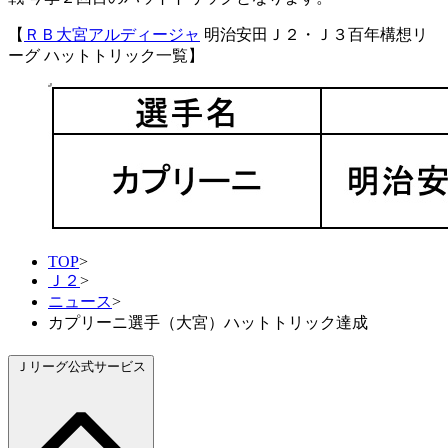
【
ＲＢ大宮アルディージャ
明治安田Ｊ２・Ｊ３百年構想リ
ーグ ハットトリック一覧】
TOP
>
Ｊ２
>
ニュース
>
カプリーニ選手（大宮）ハットトリック達成
Ｊリーグ公式サービス