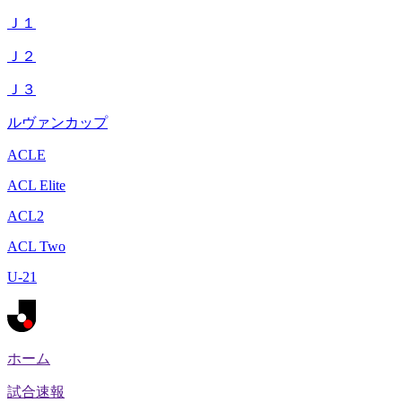
Ｊ１
Ｊ２
Ｊ３
ルヴァンカップ
ACLE
ACL Elite
ACL2
ACL Two
U-21
ホーム
試合速報