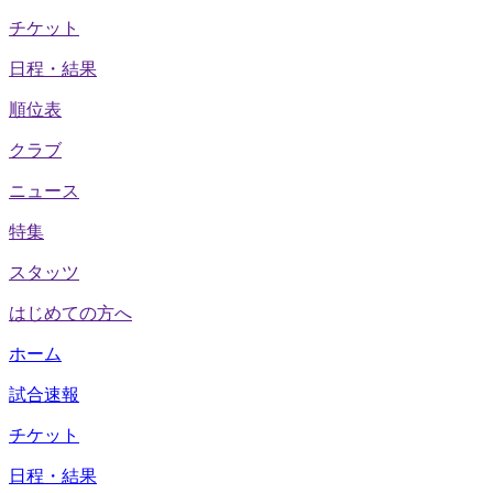
チケット
日程・結果
順位表
クラブ
ニュース
特集
スタッツ
はじめての方へ
ホーム
試合速報
チケット
日程・結果