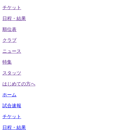
チケット
日程・結果
順位表
クラブ
ニュース
特集
スタッツ
はじめての方へ
ホーム
試合速報
チケット
日程・結果