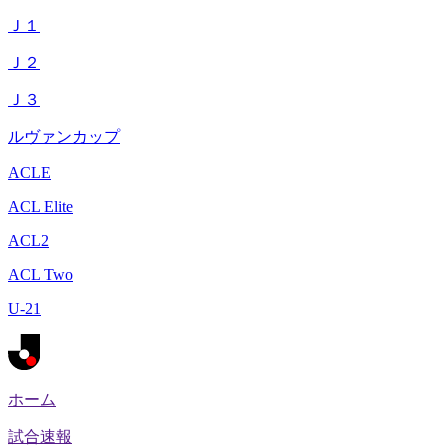
Ｊ１
Ｊ２
Ｊ３
ルヴァンカップ
ACLE
ACL Elite
ACL2
ACL Two
U-21
ホーム
試合速報