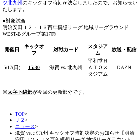
ツ北九州
のキックオフ時刻が決定しましたので、お知らせい
たします。
■対象試合
明治安田Ｊ２・Ｊ３百年構想リーグ 地域リーグラウンド
WEST-Bグループ第17節
キックオ
スタジア
開催日
対戦カード
放送・配信
フ
ム
平和堂Ｈ
5/17(日)
15:30
滋賀 vs. 北九州
ＡＴＯス
DAZN
タジアム
※
太字下線部
が今回の更新部分です。
TOP
>
Ｊ２
>
ニュース
>
滋賀 vs. 北九州 キックオフ時刻決定のお知らせ【明治
安田Ｊ２・Ｊ３百年構想リーグ 地域リーグラウンド