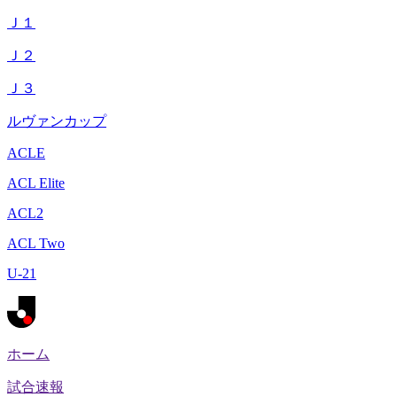
Ｊ１
Ｊ２
Ｊ３
ルヴァンカップ
ACLE
ACL Elite
ACL2
ACL Two
U-21
ホーム
試合速報