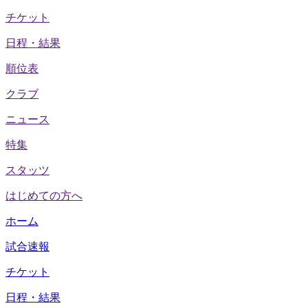
チケット
日程・結果
順位表
クラブ
ニュース
特集
スタッツ
はじめての方へ
ホーム
試合速報
チケット
日程・結果