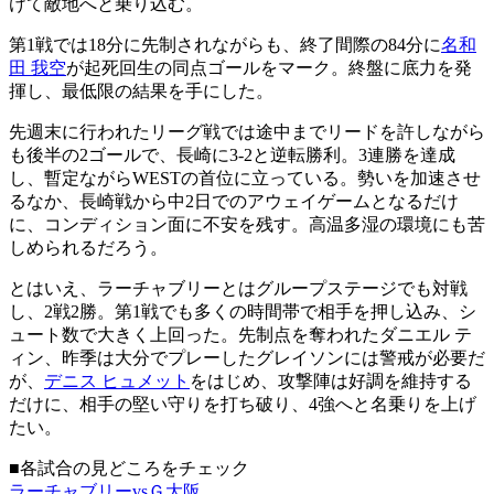
けて敵地へと乗り込む。
第1戦では18分に先制されながらも、終了間際の84分に
名和
田 我空
が起死回生の同点ゴールをマーク。終盤に底力を発
揮し、最低限の結果を手にした。
先週末に行われたリーグ戦では途中までリードを許しながら
も後半の2ゴールで、長崎に3-2と逆転勝利。3連勝を達成
し、暫定ながらWESTの首位に立っている。勢いを加速させ
るなか、長崎戦から中2日でのアウェイゲームとなるだけ
に、コンディション面に不安を残す。高温多湿の環境にも苦
しめられるだろう。
とはいえ、ラーチャブリーとはグループステージでも対戦
し、2戦2勝。第1戦でも多くの時間帯で相手を押し込み、シ
ュート数で大きく上回った。先制点を奪われたダニエル テ
ィン、昨季は大分でプレーしたグレイソンには警戒が必要だ
が、
デニス ヒュメット
をはじめ、攻撃陣は好調を維持する
だけに、相手の堅い守りを打ち破り、4強へと名乗りを上げ
たい。
■各試合の見どころをチェック
ラーチャブリーvsＧ大阪