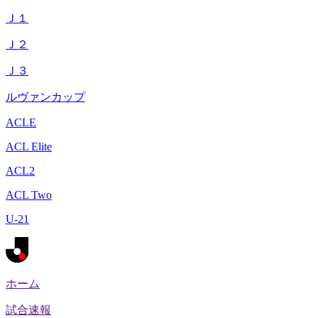
Ｊ１
Ｊ２
Ｊ３
ルヴァンカップ
ACLE
ACL Elite
ACL2
ACL Two
U-21
ホーム
試合速報