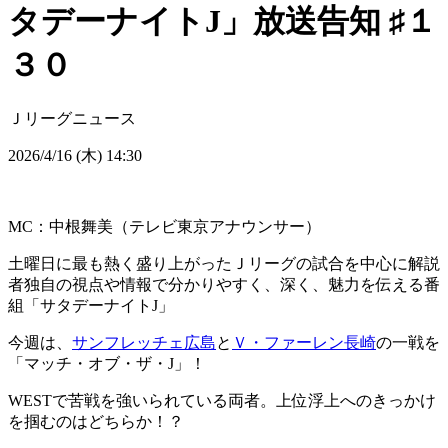
タデーナイトJ」放送告知 ♯１
３０
Ｊリーグニュース
2026/4/16 (木) 14:30
MC：中根舞美（テレビ東京アナウンサー）
土曜日に最も熱く盛り上がったＪリーグの試合を中心に解説
者独自の視点や情報で分かりやすく、深く、魅力を伝える番
組「サタデーナイトJ」
今週は、
サンフレッチェ広島
と
Ｖ・ファーレン長崎
の一戦を
「マッチ・オブ・ザ・J」！
WESTで苦戦を強いられている両者。上位浮上へのきっかけ
を掴むのはどちらか！？