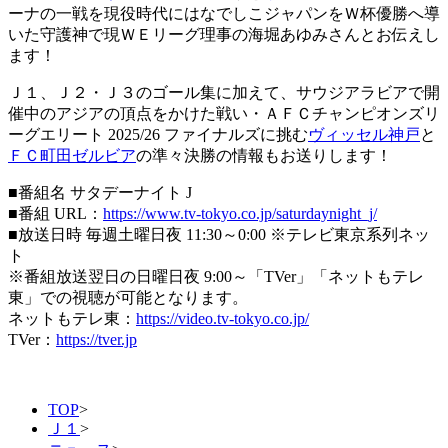
ーナの一戦を現役時代にはなでしこジャパンをＷ杯優勝へ導
いた守護神で現ＷＥリーグ理事の海堀あゆみさんとお伝えし
ます！
Ｊ１、Ｊ２・Ｊ３のゴール集に加えて、サウジアラビアで開
催中のアジアの頂点をかけた戦い・ＡＦＣチャンピオンズリ
ーグエリート 2025/26 ファイナルズに挑む
ヴィッセル神戸
と
ＦＣ町田ゼルビア
の準々決勝の情報もお送りします！
■番組名 サタデーナイト J
■番組 URL：
https://www.tv-tokyo.co.jp/saturdaynight_j/
■放送日時 毎週土曜日夜 11:30～0:00 ※テレビ東京系列ネッ
ト
※番組放送翌日の日曜日夜 9:00～「TVer」「ネットもテレ
東」での視聴が可能となります。
ネットもテレ東：
https://video.tv-tokyo.co.jp/
TVer：
https://tver.jp
TOP
>
Ｊ１
>