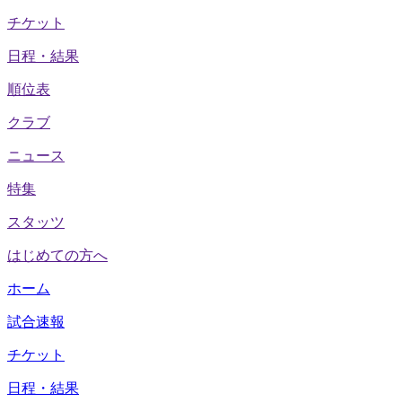
チケット
日程・結果
順位表
クラブ
ニュース
特集
スタッツ
はじめての方へ
ホーム
試合速報
チケット
日程・結果