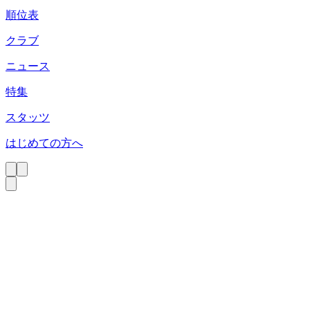
順位表
クラブ
ニュース
特集
スタッツ
はじめての方へ