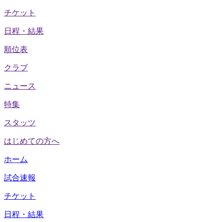
チケット
日程・結果
順位表
クラブ
ニュース
特集
スタッツ
はじめての方へ
ホーム
試合速報
チケット
日程・結果