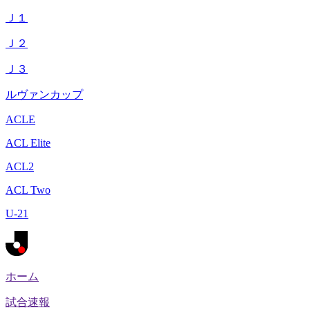
Ｊ１
Ｊ２
Ｊ３
ルヴァンカップ
ACLE
ACL Elite
ACL2
ACL Two
U-21
ホーム
試合速報