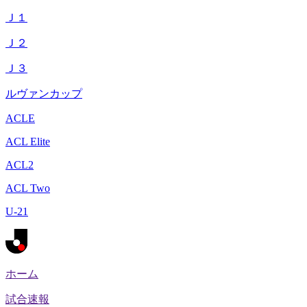
Ｊ１
Ｊ２
Ｊ３
ルヴァンカップ
ACLE
ACL Elite
ACL2
ACL Two
U-21
ホーム
試合速報