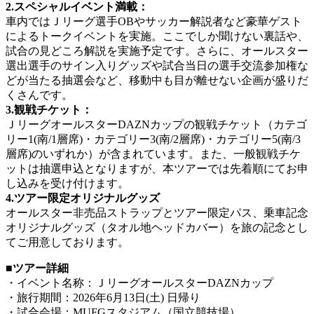
2.スペシャルイベント満載：
車内ではＪリーグ選手OBやサッカー解説者など豪華ゲスト
によるトークイベントを実施。ここでしか聞けない裏話や、
試合の見どころ解説を実施予定です。さらに、オールスター
選出選手のサイン入りグッズや試合当日の選手交流参加権な
どが当たる抽選会など、移動中も目が離せない企画が盛りだ
くさんです。
3.観戦チケット：
ＪリーグオールスターDAZNカップの観戦チケット（カテゴ
リー1(南/1層席)・カテゴリー3(南/2層席)・カテゴリー5(南/3
層席)のいずれか）が含まれています。また、一般観戦チケ
ットは抽選申込となりますが、本ツアーでは先着順にてお申
し込みを受け付けます。
4.ツアー限定オリジナルグッズ
オールスター非売品ストラップとツアー限定パス、乗車記念
オリジナルグッズ（タオル地ヘッドカバー）を旅の記念とし
てご用意しております。
■ツアー詳細
・イベント名称：ＪリーグオールスターDAZNカップ
・旅行期間：2026年6月13日(土) 日帰り
・試合会場：MUFGスタジアム（国立競技場）