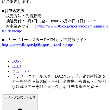
にご案内します。
■お申込方法
・販売方法：先着販売
・抽選受付：5月1日（金）18:00～5月24日（日）23:59
・お申込みサイト：
https://www.jtb.co.jp/sports/soccer/jleaguealls
tar_dazncup/
■ＪリーグオールスターDAZNカップ 特設サイト
https://www.jleague.jp/jleagueallstar/dazncup/
TOP
>
Ｊ１
>
ニュース
>
「ＪリーグオールスターDAZNカップ」貸切新幹線ツ
アーを発売〜新大阪・京都・名古屋から東京へ。特別
な観戦ツアーを5月1日（金）より先着販売開始〜
Ｊリーグ公式サービス