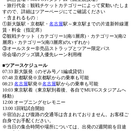
・旅行代金：観戦チケットカテゴリーによって変動いたしま
すので、詳細はツアーページにてご確認ください
・含まれるもの：
①新大阪駅・京都駅・
名古屋
駅～東京駅までの片道新幹線運
賃・料金（指定席）
②観戦チケット（カテゴリー1(南/1層席)・カテゴリー3(南/2
層席)・カテゴリー5(南/3層席)のいずれか）
③オールスター非売品ストラップとツアー限定パス
④会場のグッズ購入優先レーン利用権
■ツアースケジュール
07:33 新大阪発（のぞみ号／1編成貸切）
07:48 京都駅発※京都駅からの乗車も可能
08:23
名古屋
駅発※
名古屋
駅からの乗車も可能
10:03 東京駅着（東京駅到着後、各自でMUFGスタジアムへ
移動）
12:00 オープニングセレモニー
13:00 1回戦試合開始
※宿泊および復路の交通等は含まれておりません。お客様ご
自身でお手配ください。
※当日の集合時間や場所については、出発の2週間前を目途