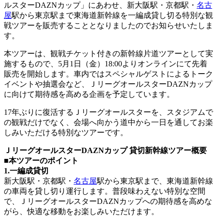
ルスターDAZNカップ」にあわせ、新大阪駅・京都駅・
名古
屋
駅から東京駅まで東海道新幹線を一編成貸し切る特別な観
戦ツアーを販売することとなりましたのでお知らせいたしま
す。
本ツアーは、観戦チケット付きの新幹線片道ツアーとして実
施するもので、5月1日（金）18:00よりオンラインにて先着
販売を開始します。車内ではスペシャルゲストによるトーク
イベントや抽選会など、ＪリーグオールスターDAZNカップ
に向けて期待感を高める企画を予定しています。
17年ぶりに復活するＪリーグオールスターを、スタジアムで
の観戦だけでなく、会場へ向かう道中から一日を通してお楽
しみいただける特別なツアーです。
ＪリーグオールスターDAZNカップ 貸切新幹線ツアー概要
■本ツアーのポイント
1.一編成貸切
新大阪駅・京都駅・
名古屋
駅から東京駅まで、東海道新幹線
の車両を貸し切り運行します。普段味わえない特別な空間
で、ＪリーグオールスターDAZNカップへの期待感を高めな
がら、快適な移動をお楽しみいただけます。