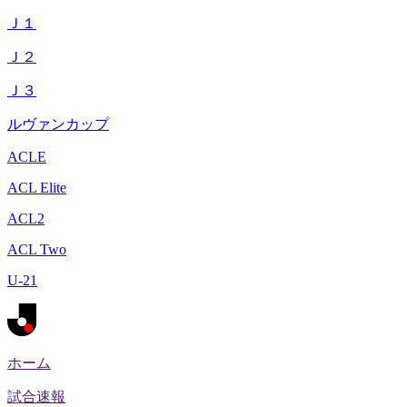
Ｊ１
Ｊ２
Ｊ３
ルヴァンカップ
ACLE
ACL Elite
ACL2
ACL Two
U-21
ホーム
試合速報