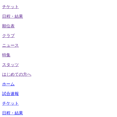
チケット
日程・結果
順位表
クラブ
ニュース
特集
スタッツ
はじめての方へ
ホーム
試合速報
チケット
日程・結果