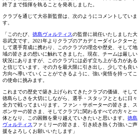
終了まで指揮を執ることを発表しました。
クラブを通じて大谷新監督は、次のようにコメントしていま
す。
「このたび、
徳島ヴォルティス
の監督に就任いたしました大
谷武文です。2021年よりクラブのアカデミーダイレクターと
して選手育成に携わり、このクラブの理念や歴史、そして地
域の皆さまの想いに触れてきました。現在、チームは厳しい
状況にありますが、このクラブには必ず立ち上がる力がある
と信じています。その力を最大限に引き出し、少しでも良い
方向へ導いていくことができるように、強い覚悟を持ってこ
の使命に挑みます。
これまでの歴史で築き上げられてきたクラブの価値、そして
徳島らしさを大切にしながら、選手・スタッフとともに日々
全力で戦ってまいります。ファン・サポーターの皆さま、ス
ポンサーの皆さま、そしてクラブに関わるすべての方々と一
体となり、この困難を乗り越えていきたいと思います。
徳島
ヴォルティス
ファミリーの皆さま、引き続き熱く力強いご声
援をよろしくお願いいたします」