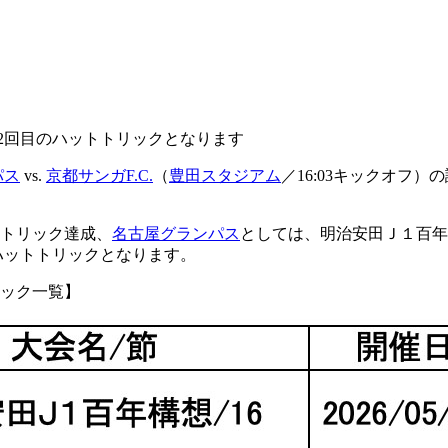
2回目のハットトリックとなります
パス
vs.
京都サンガF.C.
（
豊田スタジアム
／16:03キックオフ）
トトリック達成、
名古屋グランパス
としては、明治安田Ｊ１百年
ハットトリックとなります。
リック一覧】