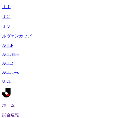
Ｊ１
Ｊ２
Ｊ３
ルヴァンカップ
ACLE
ACL Elite
ACL2
ACL Two
U-21
ホーム
試合速報