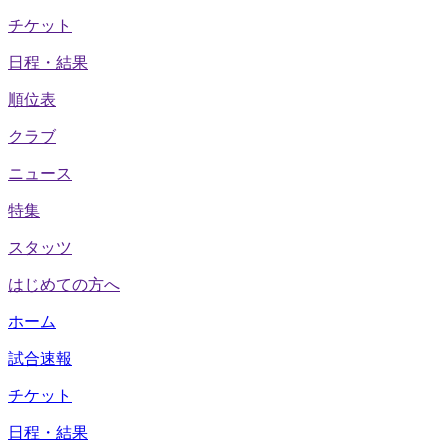
チケット
日程・結果
順位表
クラブ
ニュース
特集
スタッツ
はじめての方へ
ホーム
試合速報
チケット
日程・結果