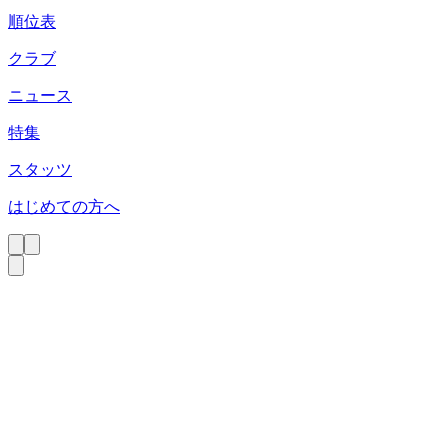
順位表
クラブ
ニュース
特集
スタッツ
はじめての方へ