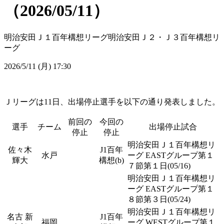
（2026/05/11）
明治安田Ｊ１百年構想リーグ
明治安田Ｊ２・Ｊ３百年構想リ
ーグ
2026/5/11 (月) 17:30
Ｊリーグは11日、出場停止選手を以下の通り発表しました。
前回の
今回の
選手
チーム
出場停止試合
停止
停止
明治安田Ｊ１百年構想リ
佐々木
J1百年
水戸
ーグ EASTグループ第１
輝大
構想(b)
７節第１日(05/16)
明治安田Ｊ１百年構想リ
ーグ EASTグループ第１
８節第３日(05/24)
明治安田Ｊ１百年構想リ
名古 新
J1百年
福岡
ーグ WESTグループ第１