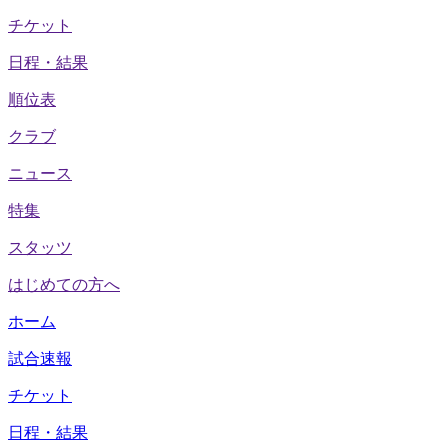
チケット
日程・結果
順位表
クラブ
ニュース
特集
スタッツ
はじめての方へ
ホーム
試合速報
チケット
日程・結果