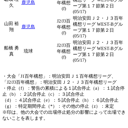
鹿児島
年構想
久
ープ第１７節第２日
(f)
(05/17)
明治安田Ｊ２・Ｊ３百年
J2/J3百
山田 裕
構想リーグ WEST-Bグル
鹿児島
年構想
翔
ープ第１７節第２日
(f)
(05/17)
明治安田Ｊ２・Ｊ３百年
J2/J3百
船橋 勇
構想リーグ WEST-Bグル
琉球
年構想
真
ープ第１７節第２日
(f)
(05/17)
・大会「J1百年構想」：明治安田Ｊ１百年構想リーグ、
「J2/J3百年構想」：明治安田Ｊ２・Ｊ３百年構想リーグ
・停止（f）：警告の累積による１試合停止（a）：１試合停
止（b）：２試合停止（c）：３試合停止
（d）：４試合停止（e）：５試合停止（h）：６試合停止
（g）：特定期間停止（*）：その他の停止（z）：未定
※印は、他の大会での出場停止処分の影響によって出場でき
ないことを表します。