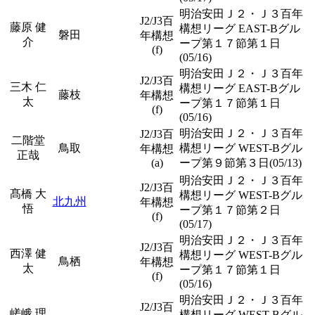
明治安田Ｊ２・Ｊ３百年
J2/J3百
藤原 健
構想リーグ EAST-Bグル
磐田
年構想
介
ープ第１７節第１日
(f)
(05/16)
明治安田Ｊ２・Ｊ３百年
J2/J3百
三木 仁
構想リーグ EAST-Bグル
藤枝
年構想
太
ープ第１７節第１日
(f)
(05/16)
明治安田Ｊ２・Ｊ３百年
J2/J3百
二階堂
鳥取
構想リーグ WEST-Bグル
年構想
正哉
(a)
ープ第９節第３日(05/13)
明治安田Ｊ２・Ｊ３百年
J2/J3百
髙橋 大
構想リーグ WEST-Bグル
北九州
年構想
悟
ープ第１７節第２日
(f)
(05/17)
明治安田Ｊ２・Ｊ３百年
J2/J3百
西澤 健
構想リーグ WEST-Bグル
鳥栖
年構想
太
ープ第１７節第１日
(f)
(05/16)
明治安田Ｊ２・Ｊ３百年
J2/J3百
嵯峨 理
構想リーグ WEST-Bグル