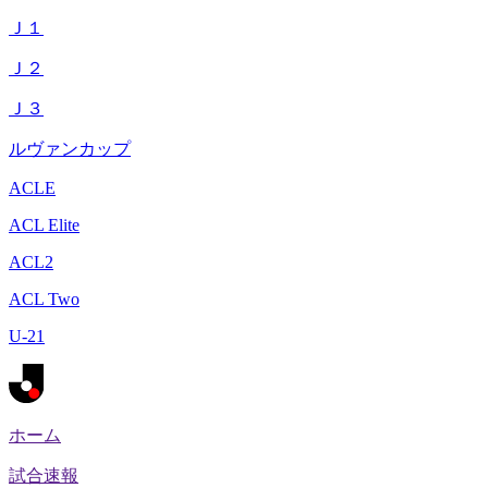
Ｊ１
Ｊ２
Ｊ３
ルヴァンカップ
ACLE
ACL Elite
ACL2
ACL Two
U-21
ホーム
試合速報