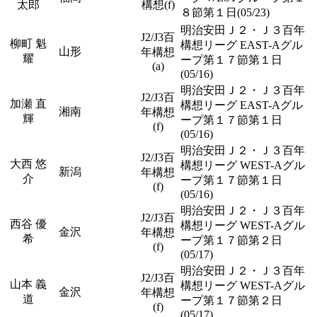
太郎
構想(f)
８節第１日(05/23)
明治安田Ｊ２・Ｊ３百年
J2/J3百
柳町 魁
構想リーグ EAST-Aグル
山形
年構想
耀
ープ第１７節第１日
(a)
(05/16)
明治安田Ｊ２・Ｊ３百年
J2/J3百
加瀬 直
構想リーグ EAST-Aグル
湘南
年構想
輝
ープ第１７節第１日
(f)
(05/16)
明治安田Ｊ２・Ｊ３百年
J2/J3百
大西 悠
構想リーグ WEST-Aグル
新潟
年構想
介
ープ第１７節第１日
(f)
(05/16)
明治安田Ｊ２・Ｊ３百年
J2/J3百
西谷 優
構想リーグ WEST-Aグル
金沢
年構想
希
ープ第１７節第２日
(f)
(05/17)
明治安田Ｊ２・Ｊ３百年
J2/J3百
山本 義
構想リーグ WEST-Aグル
金沢
年構想
道
ープ第１７節第２日
(f)
(05/17)