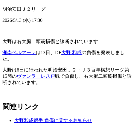
明治安田Ｊ２リーグ
2026/5/13 (水) 17:30
大野は右大腿二頭筋損傷と診断されています
湘南ベルマーレ
は13日、DF
大野 和成
の負傷を発表しまし
た。
大野は6日に行われた明治安田Ｊ２・Ｊ３百年構想リーグ第
15節の
ヴァンラーレ八戸
戦で負傷し、右大腿二頭筋損傷と診
断されています。
関連リンク
大野和成選手 負傷に関するお知らせ