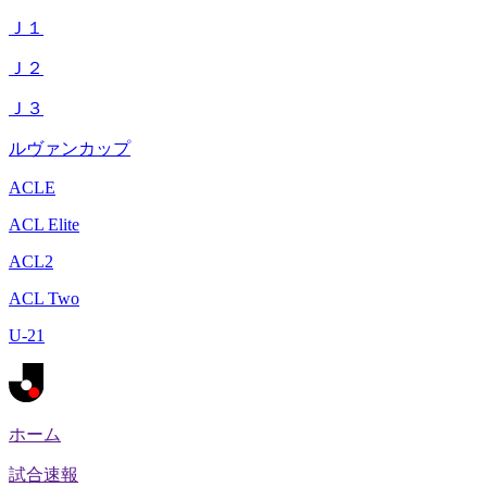
Ｊ１
Ｊ２
Ｊ３
ルヴァンカップ
ACLE
ACL Elite
ACL2
ACL Two
U-21
ホーム
試合速報