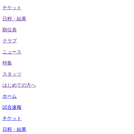
チケット
日程・結果
順位表
クラブ
ニュース
特集
スタッツ
はじめての方へ
ホーム
試合速報
チケット
日程・結果