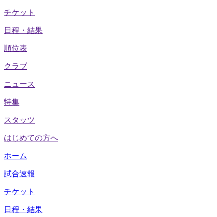
チケット
日程・結果
順位表
クラブ
ニュース
特集
スタッツ
はじめての方へ
ホーム
試合速報
チケット
日程・結果