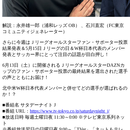
解説：永井雄一郎（浦和レッズ OB） 、石川直宏（FC東京
コミュニティジェネレーター）
さらに今週はＪリーグオールスターファン・サポーター投票
結果発表＆5月15日Ｊリーグの日＆W杯日本代表のメンバー
発表とサッカー界にとって注目の話題が目白押し！
6月13日（土）に開催されるＪリーグオールスターDAZNカ
ップのファン・サポーター投票の最終結果を選出された選手
の声とともにお届け！
北中米W杯日本代表メンバーと併せてどの選手が選ばれるの
か！？
■番組名 サタデーナイト J
■番組 URL：
https://www.tv-tokyo.co.jp/saturdaynight_j/
■放送日時 毎週土曜日夜 11:30～0:00 ※テレビ東京系列ネッ
ト
※番組放送翌日の日曜日夜 9:00～「TVer」「ネットもテレ