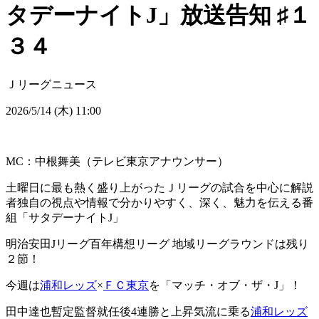
タデーナイトJ」放送告知 ♯１
３４
Ｊリーグニュース
2026/5/14 (木) 11:00
MC：中根舞美（テレビ東京アナウンサー）
土曜日に最も熱く盛り上がったＪリーグの試合を中心に解説
者独自の視点や情報で分かりやすく、深く、魅力を伝える番
組「サタデーナイトJ」
明治安田Jリーグ百年構想リーグ 地域リーグラウンドは残り
２節！
今週は
浦和レッズ
×
ＦＣ東京
を「マッチ・オブ・ザ・J」！
田中達也暫定監督就任後4連勝と上昇気流に乗る
浦和レッズ