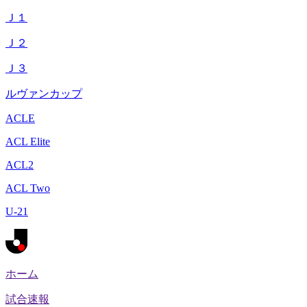
Ｊ１
Ｊ２
Ｊ３
ルヴァンカップ
ACLE
ACL Elite
ACL2
ACL Two
U-21
ホーム
試合速報