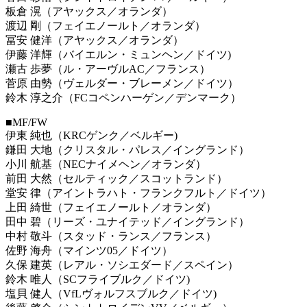
板倉 滉（アヤックス／オランダ）
渡辺 剛（フェイエノールト／オランダ）
冨安 健洋（アヤックス／オランダ）
伊藤 洋輝（バイエルン・ミュンヘン／ドイツ)
瀬古 歩夢（ル・アーヴルAC／フランス）
菅原 由勢（ヴェルダー・ブレーメン／ドイツ）
鈴木 淳之介（FCコペンハーゲン／デンマーク）
■MF/FW
伊東 純也（KRCゲンク／ベルギー)
鎌田 大地（クリスタル・パレス／イングランド）
小川 航基（NECナイメヘン／オランダ）
前田 大然（セルティック／スコットランド）
堂安 律（アイントラハト・フランクフルト／ドイツ）
上田 綺世（フェイエノールト／オランダ）
田中 碧（リーズ・ユナイテッド／イングランド）
中村 敬斗（スタッド・ランス／フランス）
佐野 海舟（マインツ05／ドイツ）
久保 建英（レアル・ソシエダード／スペイン）
鈴木 唯人（SCフライブルク／ドイツ)
塩貝 健人（VfLヴォルフスブルク／ドイツ)