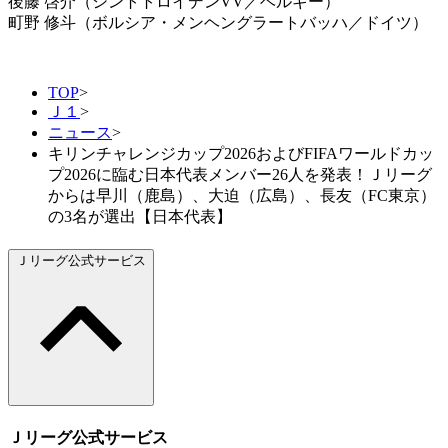
後藤 啓介（シントトロイデンVV／ベルギー）
町野 修斗（ボルシア・メンヘングラートバッハ／ドイツ）
TOP
>
Ｊ１
>
ニュース
>
キリンチャレンジカップ2026およびFIFAワールドカッ
プ2026に臨む日本代表メンバー26人を発表！Ｊリーグ
からは早川（鹿島）、大迫（広島）、長友（FC東京）
の3名が選出【日本代表】
Ｊリーグ公式サービス
Ｊリーグ公式サービス