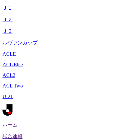
Ｊ１
Ｊ２
Ｊ３
ルヴァンカップ
ACLE
ACL Elite
ACL2
ACL Two
U-21
ホーム
試合速報