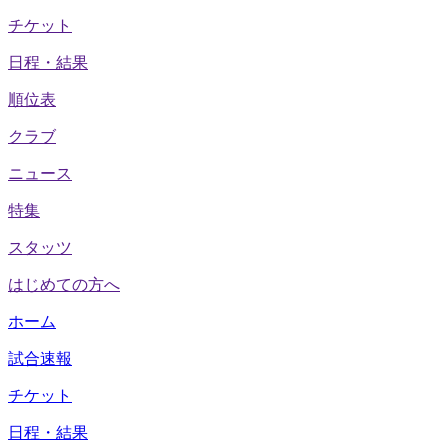
チケット
日程・結果
順位表
クラブ
ニュース
特集
スタッツ
はじめての方へ
ホーム
試合速報
チケット
日程・結果