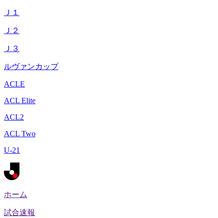
Ｊ１
Ｊ２
Ｊ３
ルヴァンカップ
ACLE
ACL Elite
ACL2
ACL Two
U-21
ホーム
試合速報