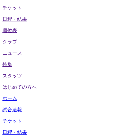
チケット
日程・結果
順位表
クラブ
ニュース
特集
スタッツ
はじめての方へ
ホーム
試合速報
チケット
日程・結果