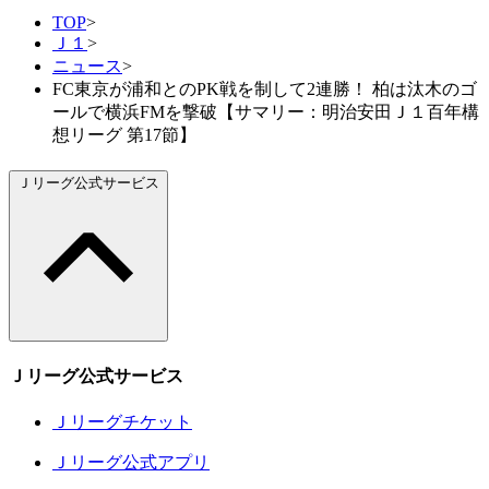
TOP
>
Ｊ１
>
ニュース
>
FC東京が浦和とのPK戦を制して2連勝！ 柏は汰木のゴ
ールで横浜FMを撃破【サマリー：明治安田Ｊ１百年構
想リーグ 第17節】
Ｊリーグ公式サービス
Ｊリーグ公式サービス
Ｊリーグチケット
Ｊリーグ公式アプリ