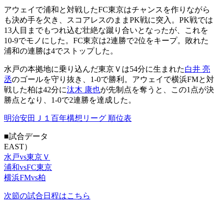
アウェイで浦和と対戦したFC東京はチャンスを作りながら
も決め手を欠き、スコアレスのままPK戦に突入。PK戦では
13人目までもつれ込む壮絶な蹴り合いとなったが、これを
10-9でモノにした。FC東京は2連勝で2位をキープ。敗れた
浦和の連勝は4でストップした。
水戸の本拠地に乗り込んだ東京Ｖは54分に生まれた
白井 亮
丞
のゴールを守り抜き、1-0で勝利。アウェイで横浜FMと対
戦した柏は42分に
汰木 康也
が先制点を奪うと、この1点が決
勝点となり、1-0で2連勝を達成した。
明治安田Ｊ１百年構想リーグ 順位表
■試合データ
EAST）
水戸vs東京Ｖ
浦和vsFC東京
横浜FMvs柏
次節の試合日程はこちら