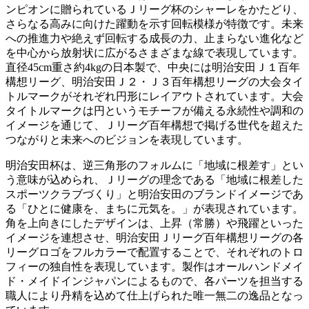
ンピオンに贈られているＪリーグ杯のシャーレをかたどり、
さらなる高みに向けた躍動を示す回転模様が特徴です。未来
への推進力や絶えず回転する成長の力、止まらない進化など
を中心から放射状に広がるさまざまな線で表現しています。
直径45cm重さ約4kgの日本製で、中央には明治安田Ｊ１百年
構想リーグ、明治安田Ｊ２・Ｊ３百年構想リーグの大会タイ
トルマークがそれぞれ円形にレイアウトされています。大会
タイトルマークは円というモチーフが備える永続性や調和の
イメージを通じて、Ｊリーグ百年構想で掲げる世代を超えた
つながりと未来へのビジョンを表現しています。
明治安田杯は、逆三角形のフォルムに「地域に根差す」とい
う意味が込められ、Ｊリーグの理念である「地域に根差した
スポーツクラブづくり」と明治安田のブランドイメージであ
る「ひとに健康を、まちに元気を。」が表現されています。
角を上向きにしたデザインは、上昇（常勝）や飛躍といった
イメージを連想させ、明治安田Ｊリーグ百年構想リーグの各
リーグロゴをフルカラーで配置することで、それぞれのトロ
フィーの独自性を表現しています。製作はオールハンドメイ
ド・メイドインジャパンによるもので、各パーツを担当する
職人により丹精を込めて仕上げられた唯一無二の逸品となっ