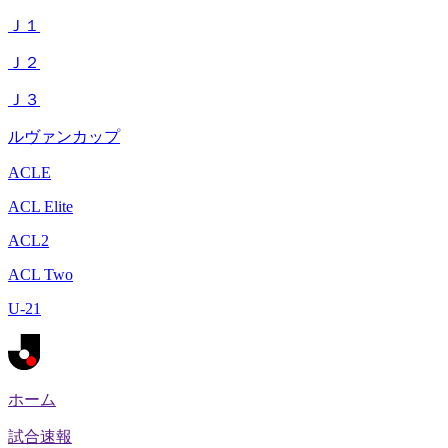
Ｊ１
Ｊ２
Ｊ３
ルヴァンカップ
ACLE
ACL Elite
ACL2
ACL Two
U-21
ホーム
試合速報