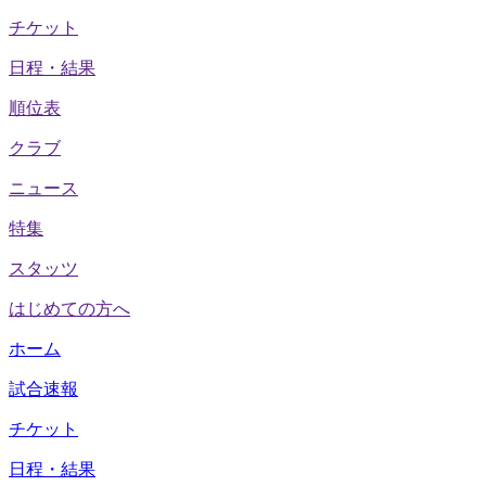
チケット
日程・結果
順位表
クラブ
ニュース
特集
スタッツ
はじめての方へ
ホーム
試合速報
チケット
日程・結果