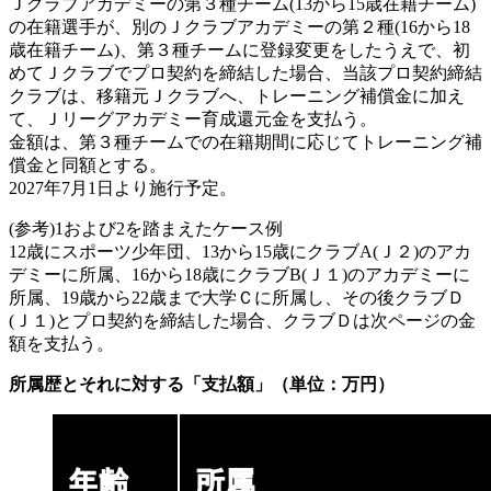
Ｊクラブアカデミーの第３種チーム(13から15歳在籍チーム)
の在籍選手が、別のＪクラブアカデミーの第２種(16から18
歳在籍チーム)、第３種チームに登録変更をしたうえで、初
めてＪクラブでプロ契約を締結した場合、当該プロ契約締結
クラブは、移籍元Ｊクラブへ、トレーニング補償金に加え
て、Ｊリーグアカデミー育成還元金を支払う。
金額は、第３種チームでの在籍期間に応じてトレーニング補
償金と同額とする。
2027年7月1日より施行予定。
(参考)1および2を踏まえたケース例
12歳にスポーツ少年団、13から15歳にクラブA(Ｊ２)のアカ
デミーに所属、16から18歳にクラブB(Ｊ１)のアカデミーに
所属、19歳から22歳まで大学Ｃに所属し、その後クラブＤ
(Ｊ１)とプロ契約を締結した場合、クラブＤは次ページの金
額を支払う。
所属歴とそれに対する「支払額」（単位：万円）