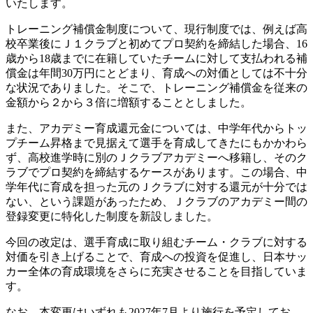
いたします。
トレーニング補償金制度について、現行制度では、例えば高
校卒業後にＪ１クラブと初めてプロ契約を締結した場合、16
歳から18歳までに在籍していたチームに対して支払われる補
償金は年間30万円にとどまり、育成への対価としては不十分
な状況でありました。そこで、トレーニング補償金を従来の
金額から２から３倍に増額することとしました。
また、アカデミー育成還元金については、中学年代からトッ
プチーム昇格まで見据えて選手を育成してきたにもかかわら
ず、高校進学時に別のＪクラブアカデミーへ移籍し、そのク
ラブでプロ契約を締結するケースがあります。この場合、中
学年代に育成を担った元のＪクラブに対する還元が十分では
ない、という課題があったため、Ｊクラブのアカデミー間の
登録変更に特化した制度を新設しました。
今回の改定は、選手育成に取り組むチーム・クラブに対する
対価を引き上げることで、育成への投資を促進し、日本サッ
カー全体の育成環境をさらに充実させることを目指していま
す。
なお、本変更はいずれも2027年7月より施行を予定してお