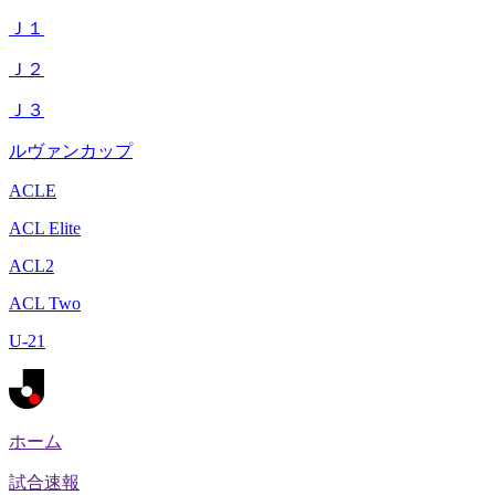
Ｊ１
Ｊ２
Ｊ３
ルヴァンカップ
ACLE
ACL Elite
ACL2
ACL Two
U-21
ホーム
試合速報