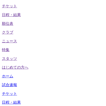
チケット
日程・結果
順位表
クラブ
ニュース
特集
スタッツ
はじめての方へ
ホーム
試合速報
チケット
日程・結果