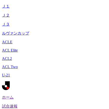
Ｊ１
Ｊ２
Ｊ３
ルヴァンカップ
ACLE
ACL Elite
ACL2
ACL Two
U-21
ホーム
試合速報