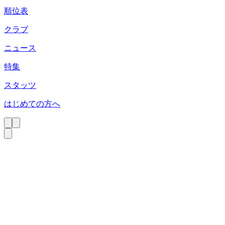
順位表
クラブ
ニュース
特集
スタッツ
はじめての方へ