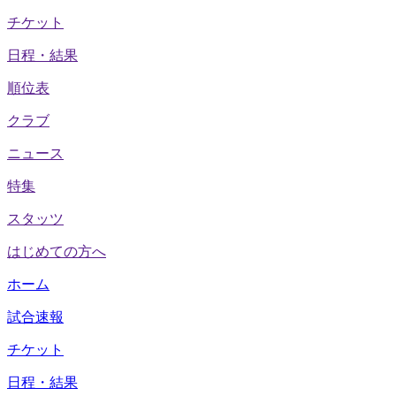
チケット
日程・結果
順位表
クラブ
ニュース
特集
スタッツ
はじめての方へ
ホーム
試合速報
チケット
日程・結果