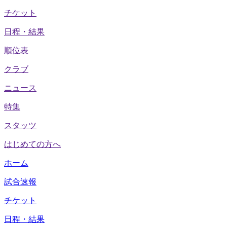
チケット
日程・結果
順位表
クラブ
ニュース
特集
スタッツ
はじめての方へ
ホーム
試合速報
チケット
日程・結果