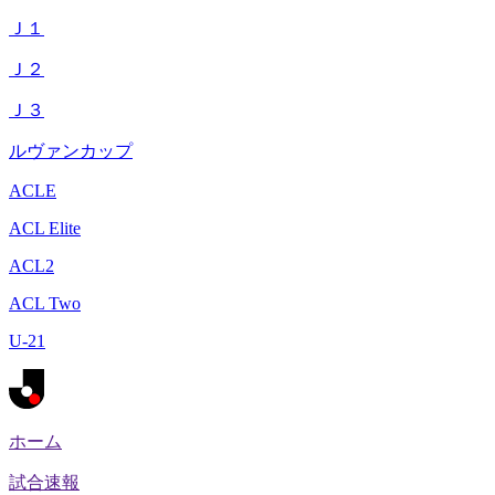
Ｊ１
Ｊ２
Ｊ３
ルヴァンカップ
ACLE
ACL Elite
ACL2
ACL Two
U-21
ホーム
試合速報