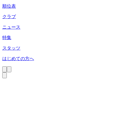
順位表
クラブ
ニュース
特集
スタッツ
はじめての方へ