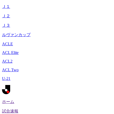
Ｊ１
Ｊ２
Ｊ３
ルヴァンカップ
ACLE
ACL Elite
ACL2
ACL Two
U-21
ホーム
試合速報