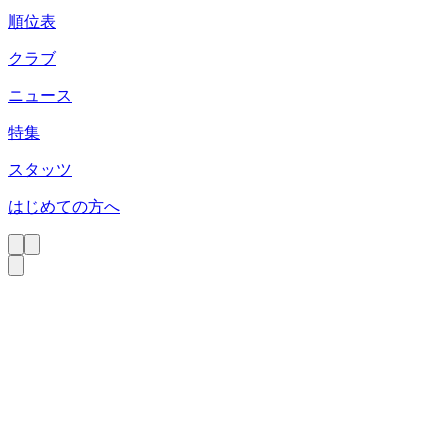
順位表
クラブ
ニュース
特集
スタッツ
はじめての方へ