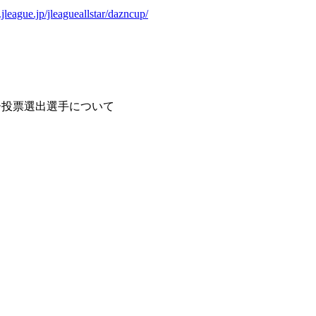
jleague.jp/jleagueallstar/dazncup/
ー投票選出選手について