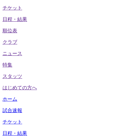
チケット
日程・結果
順位表
クラブ
ニュース
特集
スタッツ
はじめての方へ
ホーム
試合速報
チケット
日程・結果