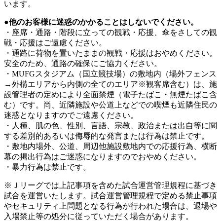
います。
●他のお客様に迷惑のかかることはしないでください。
・座席・通路・階段に立っての観戦・応援、傘をさしての観
戦・応援はご遠慮ください。
・通路に荷物を置いたままの観戦・応援はおやめください。
安全のため、通路の確保にご協力ください。
・MUFGスタジアム（国立競技場）の敷地内（場外フェンス
→外構エリアから内側の全てのエリア※観客席含む）は、施
設管理者の定めにより全面禁煙（電子たばこ・無煙たばこ含
む）です。尚、近隣施設や公道上などでの喫煙も近隣住民の
迷惑となりますのでご遠慮ください。
・人種、肌の色、性別、言語、宗教、政治または出自等に関
する差別的あるいは侮辱的な発言または行為は禁止です。
・敷地内場外、公道、周辺他施設敷地内での応援行為、横断
幕の掲出行為はご迷惑になりますのでおやめください。
・暴力行為は禁止です。
※Ｊリーグでは上記事項を含めた試合運営管理規程に基づき
試合を運営いたします。試合運営管理規程で定める禁止事項
やセキュリティ上問題となる行為が行われた場合は、退場や
入場禁止等の処分に従っていただく場合があります。