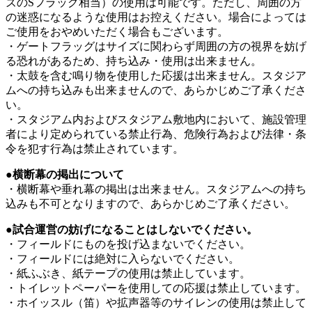
ズのSフラッグ相当）の使用は可能です。ただし、周囲の方
の迷惑になるような使用はお控えください。場合によっては
ご使用をおやめいただく場合もございます。
・ゲートフラッグはサイズに関わらず周囲の方の視界を妨げ
る恐れがあるため、持ち込み・使用は出来ません。
・太鼓を含む鳴り物を使用した応援は出来ません。スタジア
ムへの持ち込みも出来ませんので、あらかじめご了承くださ
い。
・スタジアム内およびスタジアム敷地内において、施設管理
者により定められている禁止行為、危険行為および法律・条
令を犯す行為は禁止されています。
●横断幕の掲出について
・横断幕や垂れ幕の掲出は出来ません。スタジアムへの持ち
込みも不可となりますので、あらかじめご了承ください。
●試合運営の妨げになることはしないでください。
・フィールドにものを投げ込まないでください。
・フィールドには絶対に入らないでください。
・紙ふぶき、紙テープの使用は禁止しています。
・トイレットペーパーを使用しての応援は禁止しています。
・ホイッスル（笛）や拡声器等のサイレンの使用は禁止して