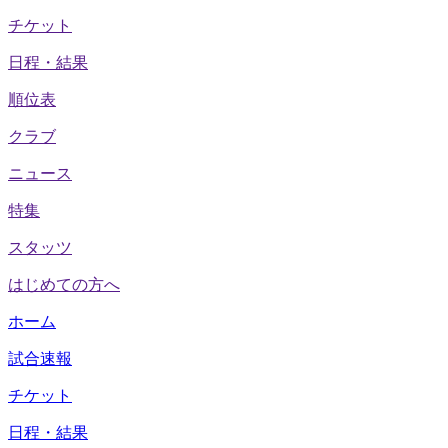
チケット
日程・結果
順位表
クラブ
ニュース
特集
スタッツ
はじめての方へ
ホーム
試合速報
チケット
日程・結果