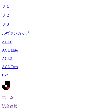
Ｊ１
Ｊ２
Ｊ３
ルヴァンカップ
ACLE
ACL Elite
ACL2
ACL Two
U-21
ホーム
試合速報