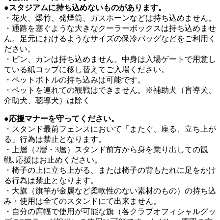
●スタジアムに持ち込めないものがあります。
・花火、爆竹、発煙筒、ガスホーンなどは持ち込めません。
・通路を塞ぐような大きなクーラーボックスは持ち込めませ
ん。足元におけるようなサイズの保冷バッグなどをご利用く
ださい。
・ビン、カンは持ち込めません。中身は入場ゲートで用意し
ている紙コップに移し替えてご入場ください。
・ペットボトルの持ち込みは可能です。
・ペットを連れての観戦はできません。※補助犬（盲導犬、
介助犬、聴導犬）は除く
●応援マナーを守ってください。
・スタンド最前フェンスにおいて「またぐ、座る、立ち上が
る」行為は禁止となります。
・上層（2層・3層）スタンド前方から身を乗り出しての観
戦､応援はお止めください。
・椅子の上に立ち上がる、または椅子の背もたれに足をかけ
る行為は禁止となります。
・大旗（旗竿が金属など柔軟性のない素材のもの）の持ち込
み・使用は全てのスタンドにて出来ません。
・自分の席幅で使用が可能な旗（各クラブオフィシャルグッ